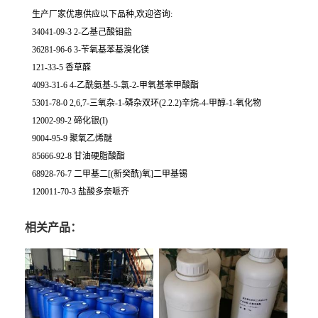
生产厂家优惠供应以下品种,欢迎咨询:
34041-09-3 2-乙基己酸钼盐
36281-96-6 3-苄氧基苯基溴化镁
121-33-5 香草醛
4093-31-6 4-乙酰氨基-5-氯-2-甲氧基苯甲酸酯
5301-78-0 2,6,7-三氧杂-1-磷杂双环(2.2.2)辛烷-4-甲醇-1-氧化物
12002-99-2 碲化银(I)
9004-95-9 聚氧乙烯醚
85666-92-8 甘油硬脂酸酯
68928-76-7 二甲基二[(新癸酰)氧]二甲基锡
120011-70-3 盐酸多奈哌齐
相关产品：