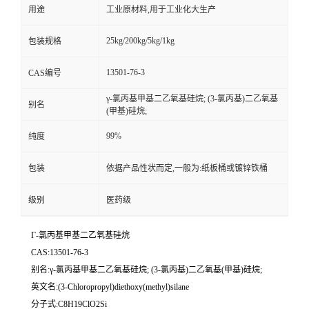
用途
工业原材料,用于工业化大生产
25kg/200kg/5kg/1kg
包装规格
13501-76-3
CAS编号
γ-氯丙基甲基二乙氧基硅烷; (3-氯丙基)二乙氧基
别名
(甲基)硅烷;
99%
纯度
包装
依据产品性状而定,一般为:纸板桶或镀锌铁桶
级别
医药级
Γ-氯丙基甲基二乙氧基硅烷
CAS:13501-76-3
别名:γ-氯丙基甲基二乙氧基硅烷; (3-氯丙基)二乙氧基(甲基)硅烷;
英文名:(3-Chloropropyl)diethoxy(methyl)silane
分子式:C8H19ClO2Si