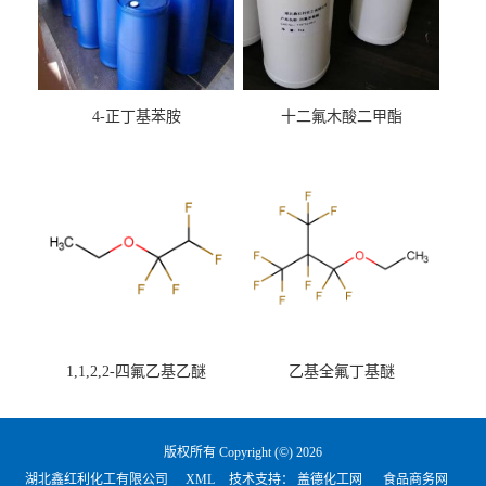
4-正丁基苯胺
十二氟木酸二甲酯
1,1,2,2-四氟乙基乙醚
乙基全氟丁基醚
版权所有 Copyright (©) 2026
湖北鑫红利化工有限公司
XML
技术支持：
盖德化工网
食品商务网