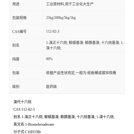
用途
工业原材料,用于工业化大生产
25kg/200kg/5kg/1kg
包装规格
112-82-3
CAS编号
1-溴正十六烷; 鲸蜡基溴; 鲸腊基溴; 十六烷基溴; 1-
别名
溴十六烷;
99%
纯度
包装
依据产品性状而定,一般为:纸板桶或镀锌铁桶
级别
医药级
溴代十六烷
CAS:112-82-3
别名:1-溴正十六烷; 鲸蜡基溴; 鲸腊基溴; 十六烷基溴; 1-溴十六烷;
英文名:1-Bromohexadecane
分子式:C16H33Br