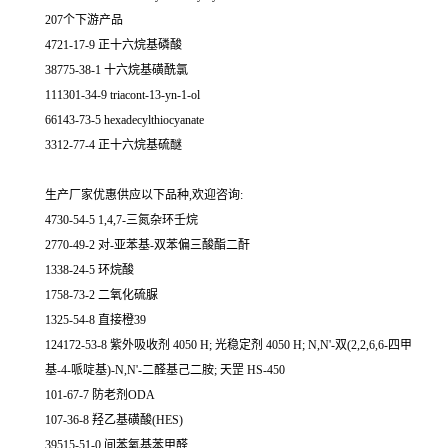
207个下游产品
4721-17-9 正十六烷基磷酸
38775-38-1 十六烷基磺酰氯
111301-34-9 triacont-13-yn-1-ol
66143-73-5 hexadecylthiocyanate
3312-77-4 正十六烷基硫醚
生产厂家优惠供应以下品种,欢迎咨询:
4730-54-5 1,4,7-三氮杂环壬烷
2770-49-2 对-亚苯基-双苯偏三酸酯二酐
1338-24-5 环烷酸
1758-73-2 二氧化硫脲
1325-54-8 直接橙39
124172-53-8 紫外吸收剂 4050 H; 光稳定剂 4050 H; N,N'-双(2,2,6,6-四甲
基-4-哌啶基)-N,N'-二醛基己二胺; 天罡 HS-450
101-67-7 防老剂ODA
107-36-8 羟乙基磺酸(HES)
39515-51-0 间苯氧基苯甲醛