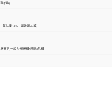
/5kg/1kg
6-二氯哒嗪; 3,6-二氯吡嗪-4-醇;
状而定,一般为:纸板桶或镀锌铁桶