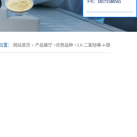
手机：
18571580565
位置：
网站首页
>
产品展厅
>
优势品种
>
3,6-二氯哒嗪-4-醇