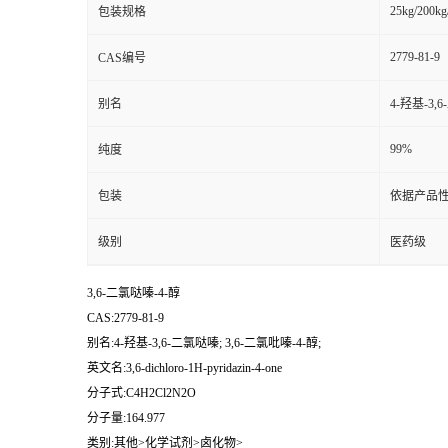
25kg/200kg
包装规格
2779-81-9
CAS编号
别名
4-羟基-3,
99%
纯度
包装
依据产品性
级别
医药级
3,6-二氯哒嗪-4-醇
CAS:2779-81-9
别名:4-羟基-3,6-二氯哒嗪; 3,6-二氯吡嗪-4-醇;
英文名:3,6-dichloro-1H-pyridazin-4-one
分子式:C4H2Cl2N2O
分子量:164.977
类别:其他>化学试剂>卤化物>