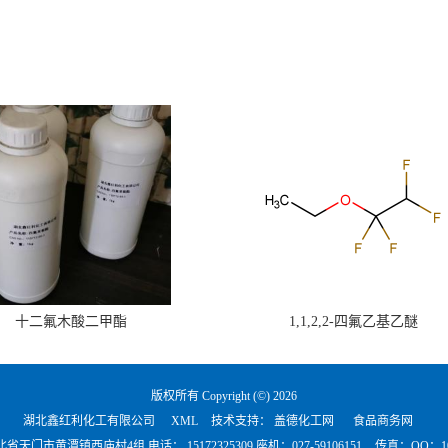
十二氟木酸二甲酯
1,1,2,2-四氟乙基乙醚
版权所有 Copyright (©) 2026
湖北鑫红利化工有限公司
XML
技术支持：
盖德化工网
食品商务网
北省天门市黄潭镇西庙村4组 电话：
15172325309 座机：027-59106151
传真：QQ：101