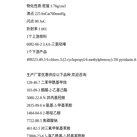
物化性质:密度:1.76g/cm3
沸点:225.6oCat760mmHg
闪点:90.3oC
折射率:1.661
1个上游原料
6082-66-2 3,4,6-三氯哒嗪
1个下游产品
499223-49-3 6-chloro-3-(2-cyclopropyl-6-methylphenoxy)-1H-pyridazin-4
生产厂家优惠供应以下品种,欢迎咨询:
120-46-7 二苯甲酰基甲烷
103-09-3 醋酸-2-乙基己酯
5080-22-8 N-异丙基羟胺
2835-99-6 4-氨基-3-甲基苯酚
1484-84-0 2-哌啶乙醇
7722-88-5 焦磷酸钠
461-82-5 对三氟甲氧基苯胺
73866-23-6 5-溴乙酰基-2-羟基苯酰胺