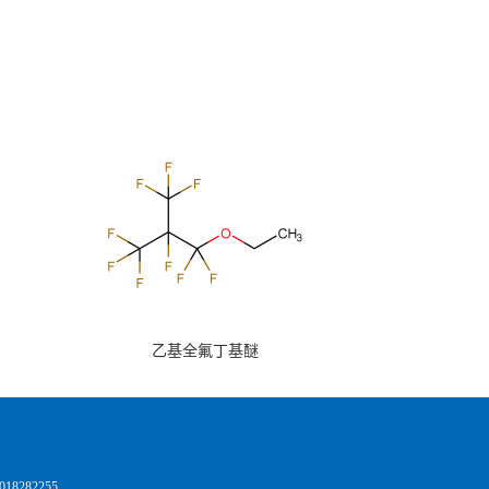
乙基全氟丁基醚
8282255