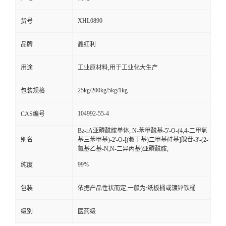
XHL0890
货号
品牌
鑫红利
用途
工业原材料,用于工业化大生产
25kg/200kg/5kg/1kg
包装规格
104992-55-4
CAS编号
Bz-rA亚磷酰胺单体; N-苯甲酰基-5'-O-(4,4-二甲氧
别名
基三苯甲基)-2'-O-[(叔丁基)二甲基硅基]腺苷-3'-(2-
氰基乙基-N,N-二异丙基)亚磷酰胺;
99%
纯度
包装
依据产品性状而定,一般为:纸板桶或镀锌铁桶
级别
医药级