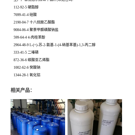
112-92-5 硬脂醇
7699-41-4 硅酸
2190-04-7 十八烷胺乙酸酯
9084-06-4 聚萘甲醛磺酸钠盐
599-64-4 4-肉桂苯酚
2964-48-9 L-(+)-苏-2-氨基-1-(4-硝基苯基)-1,3-丙二醇
333-41-5 二嗪磷
872-36-6 碳酸亚乙烯酯
1002-62-6 癸酸钠
1344-28-1 氧化铝
相关产品：