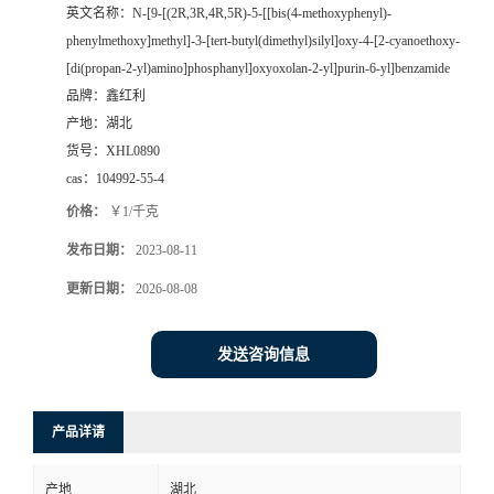
英文名称：
N-[9-[(2R,3R,4R,5R)-5-[[bis(4-methoxyphenyl)-
phenylmethoxy]methyl]-3-[tert-butyl(dimethyl)silyl]oxy-4-[2-cyanoethoxy-
[di(propan-2-yl)amino]phosphanyl]oxyoxolan-2-yl]purin-6-yl]benzamide
品牌：
鑫红利
产地：
湖北
货号：
XHL0890
cas：
104992-55-4
价格：
￥1/千克
发布日期：
2023-08-11
更新日期：
2026-08-08
发送咨询信息
产品详请
产地
湖北