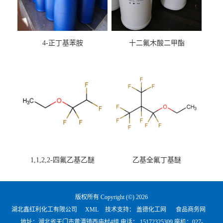
4-正丁基苯胺
十二氟木酸二甲酯
1,1,2,2-四氟乙基乙醚
乙基全氟丁基醚
版权所有 Copyright (©) 2026
湖北鑫红利化工有限公司
XML
技术支持：
盖德化工网
食品商务网
地址：湖北省天门市黄潭镇西庙村4组 电话：
15172325309 座机：027-