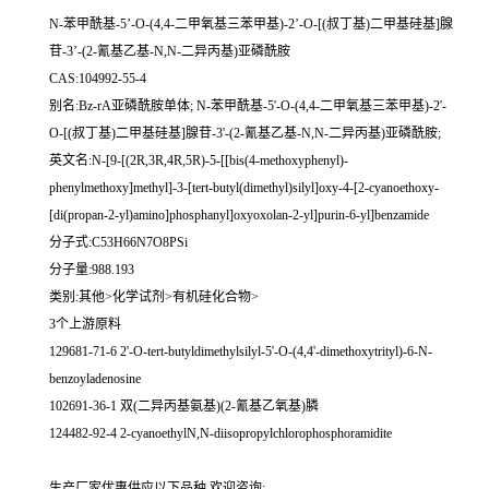
N-苯甲酰基-5’-O-(4,4-二甲氧基三苯甲基)-2’-O-[(叔丁基)二甲基硅基]腺
苷-3’-(2-氰基乙基-N,N-二异丙基)亚磷酰胺
CAS:104992-55-4
别名:Bz-rA亚磷酰胺单体; N-苯甲酰基-5'-O-(4,4-二甲氧基三苯甲基)-2'-
O-[(叔丁基)二甲基硅基]腺苷-3'-(2-氰基乙基-N,N-二异丙基)亚磷酰胺;
英文名:N-[9-[(2R,3R,4R,5R)-5-[[bis(4-methoxyphenyl)-
phenylmethoxy]methyl]-3-[tert-butyl(dimethyl)silyl]oxy-4-[2-cyanoethoxy-
[di(propan-2-yl)amino]phosphanyl]oxyoxolan-2-yl]purin-6-yl]benzamide
分子式:C53H66N7O8PSi
分子量:988.193
类别:其他>化学试剂>有机硅化合物>
3个上游原料
129681-71-6 2'-O-tert-butyldimethylsilyl-5'-O-(4,4'-dimethoxytrityl)-6-N-
benzoyladenosine
102691-36-1 双(二异丙基氨基)(2-氰基乙氧基)膦
124482-92-4 2-cyanoethylN,N-diisopropylchlorophosphoramidite
生产厂家优惠供应以下品种,欢迎咨询: