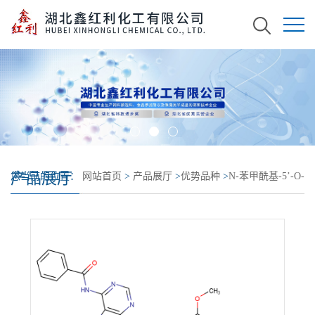
产品展厅
您当前的位置：
网站首页
>
产品展厅
>
优势品种
>
N-苯甲酰基-5’-O-
(4,4-二甲氧基三苯甲基)-2’-O-[(叔丁基)二甲基硅基]腺苷-3’-(2-氰基
乙基-N,N-二异丙基)亚磷酰胺