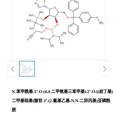
N-苯甲酰基-5’-O-(4,4-二甲氧基三苯甲基)-2’-O-[(叔丁基)
二甲基硅基]腺苷-3’-(2-氰基乙基-N,N-二异丙基)亚磷酰
胺