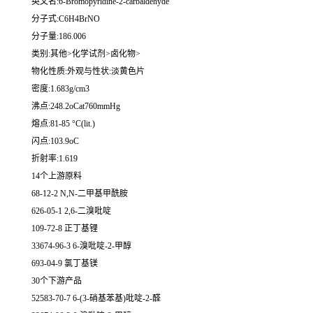
英文名:6-Bromopyridine-2-carbaldehyde
分子式:C6H4BrNO
分子量:186.006
类别:其他>化学试剂>卤化物>
物化性质:外观与性状:淡黄色片
密度:1.683g/cm3
沸点:248.2oCat760mmHg
熔点:81-85 °C(lit.)
闪点:103.9oC
折射率:1.619
14个上游原料
68-12-2 N,N-二甲基甲酰胺
626-05-1 2,6-二溴吡啶
109-72-8 正丁基锂
33674-96-3 6-溴吡啶-2-甲醇
693-04-9 氯丁基镁
30个下游产品
52583-70-7 6-(3-硝基苯基)吡啶-2-醛