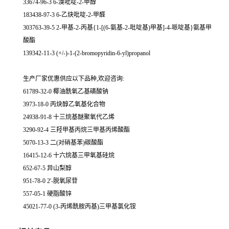
33674-96-3 6-溴吡啶-2-甲醇
183438-97-3 6-乙炔吡啶-2-甲醛
303763-39-5 2-甲基-2-丙基{1-[(6-氨基-2-吡啶基)甲基]-4-哌啶基}氨基甲
酸酯
139342-11-3 (+/-)-1-(2-bromopyridin-6-yl)propanol
生产厂家优惠供应以下品种,欢迎咨询:
61789-32-0 椰油酰氧乙基磺酸钠
3973-18-0 丙炔醇乙氧基化合物
24938-91-8 十三烷基醚聚氧代乙烯
3290-92-4 三羟甲基丙烷三甲基丙烯酸酯
5070-13-3 二(对硝基苯)碳酸酯
16415-12-6 十六烷基三甲氧基硅烷
652-67-5 异山梨醇
951-78-0 2'-脱氧尿苷
557-05-1 硬脂酸锌
45021-77-0 (3-丙烯酰胺丙基)三甲基氯化铵