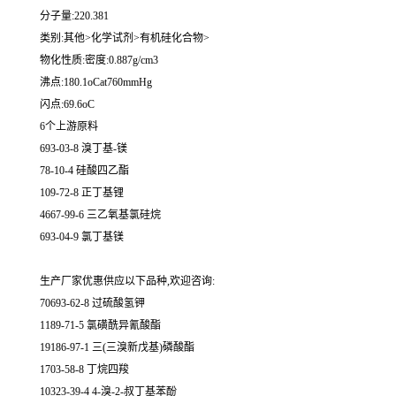
分子量:220.381
类别:其他>化学试剂>有机硅化合物>
物化性质:密度:0.887g/cm3
沸点:180.1oCat760mmHg
闪点:69.6oC
6个上游原料
693-03-8 溴丁基-镁
78-10-4 硅酸四乙酯
109-72-8 正丁基锂
4667-99-6 三乙氧基氯硅烷
693-04-9 氯丁基镁
生产厂家优惠供应以下品种,欢迎咨询:
70693-62-8 过硫酸氢钾
1189-71-5 氯磺酰异氰酸酯
19186-97-1 三(三溴新戊基)磷酸酯
1703-58-8 丁烷四羧
10323-39-4 4-溴-2-叔丁基苯酚