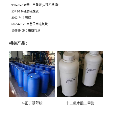
959-26-2 对苯二甲酸双(2-羟乙基)酯
557-04-0 硬质碳酸镁
8002-74-2 石蜡
68554-70-1 甲基倍半硅氧烷
109889-09-0 格拉司琼
相关产品：
4-正丁基苯胺
十二氟木酸二甲酯