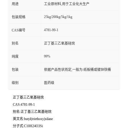
用途
工业原材料,用于工业化大生产
25kg/200kg/5kg/1kg
包装规格
4781-99-1
CAS编号
别名
正丁基三乙氧基硅烷
99%
纯度
包装
依据产品性状而定,一般为:纸板桶或镀锌铁桶
级别
医药级
正丁基三乙氧基硅烷
CAS:4781-99-1
别名:正丁基三乙氧基硅烷
英文名:butyl(triethoxy)silane
分子式:C10H24O3Si