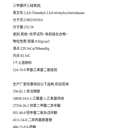
三甲基环三硅氮烷;
英文名:2,4,6-Trimethyl-2,4,6-trivinylcyclotrisilazane
分子式:C9H21N3Si3
分子量:255.54
类别:其他>化学试剂>有机硅化合物>
物化性质:密度:0.92g/cm3
沸点:229.3oCat760mmHg
闪点:92.5oC
1个上游原料
124-70-9 甲基乙烯基二氯硅烷
生产厂家优惠供应以下品种,欢迎咨询:
556-82-1 异戊烯醇
54839-24-6 2-乙酸基-1-乙氧基丙烷
27554-26-3 邻苯二甲酸二异辛酯
931-40-8 羟甲基二氧杂戊环酮
4111-54-0 二异丙基胺基锂
486-25-9 9-芴酮