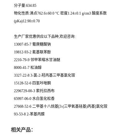
分子量:634.85
物化性质:沸点762.6±60.0 °C 密度1.24±0.1 g/cm3 酸度系数
(pKa)12.90±0.70
生产厂家优惠供应以下品种,欢迎咨询:
13007-85-7 葡庚糖酸钠
19812-93-2 氰基联苯酚
2210-79-9 邻甲苯缩水甘油醚
8000-41-7 松油醇
3327-22-8 3-氯-2-羟丙基三甲基氯化铵
15128-52-6 四氢咔唑酮
2296729-00-3 索托拉西布
65997-06-0 水白氢化松香
27668-52-6 二甲基十八烷基[3-(三甲氧基硅基)丙基]氯化铵
93-53-8 2-苯基丙醛
相关产品：