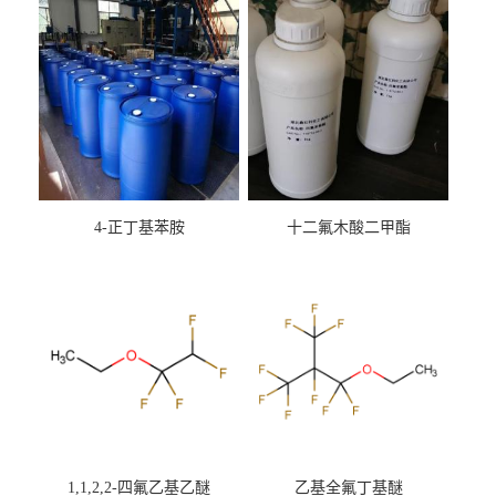
4-正丁基苯胺
十二氟木酸二甲酯
1,1,2,2-四氟乙基乙醚
乙基全氟丁基醚