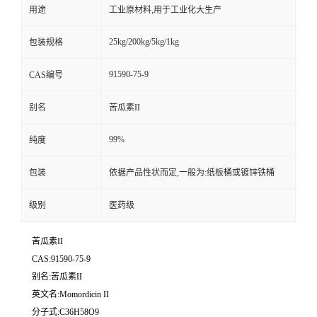
用途
工业原材料,用于工业化大生产
25kg/200kg/5kg/1kg
包装规格
91590-75-9
CAS编号
别名
苦瓜素II
99%
纯度
包装
依据产品性状而定,一般为:纸板桶或镀锌铁桶
级别
医药级
苦瓜素II
CAS:91590-75-9
别名:苦瓜素II
英文名:Momordicin II
分子式:C36H58O9