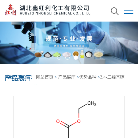
产品展厅
您当前的位置：
网站首页
>
产品展厅
>
优势品种
>
3,4-二羟基噻
吩-2,5-二羧酸二乙酯