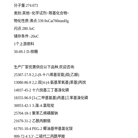
分子量:274.073
类别:其他>化学试剂>羰基化合物>
物化性质:沸点:539.9oCat760mmHg
闪点:280.3oC
储存条件:-20oC
1个上游原料
50-69-1 D-核糖
生产厂家优惠供应以下品种,欢迎咨询:
25307-17-9 2,2-(9-十八烯基亚氨)双(乙醇)
13080-86-9 2,2-双[4-(4-氨基苯氧基)苯基]丙烷
14937-45-2 十六烷基三丁基溴化磷
18355-96-9 [3-(二甲基氨基)丙基]三苯基溴化磷
36953-42-1 3-溴-4-氯吡啶
25704-18-1 聚苯乙烯磺酸钠
21679-31-2 乙酰丙酮铬
61791-10-4 PEG-2 椰油基甲基氯化铵
999-72-4 3,3’-二硫代二丙酰甲胺