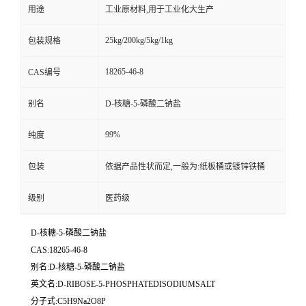
用途
工业原材料,用于工业化大生产
25kg/200kg/5kg/1kg
包装规格
18265-46-8
CAS编号
别名
D-核糖-5-磷酸二钠盐
99%
纯度
包装
依据产品性状而定,一般为:纸板桶或镀锌铁桶
级别
医药级
D-核糖-5-磷酸二钠盐
CAS:18265-46-8
别名:D-核糖-5-磷酸二钠盐
英文名:D-RIBOSE-5-PHOSPHATEDISODIUMSALT
分子式:C5H9Na2O8P