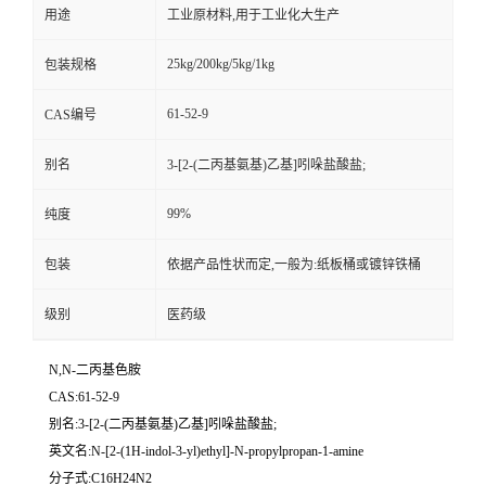
用途
工业原材料,用于工业化大生产
25kg/200kg/5kg/1kg
包装规格
61-52-9
CAS编号
别名
3-[2-(二丙基氨基)乙基]吲哚盐酸盐;
99%
纯度
包装
依据产品性状而定,一般为:纸板桶或镀锌铁桶
级别
医药级
N,N-二丙基色胺
CAS:61-52-9
别名:3-[2-(二丙基氨基)乙基]吲哚盐酸盐;
英文名:N-[2-(1H-indol-3-yl)ethyl]-N-propylpropan-1-amine
分子式:C16H24N2