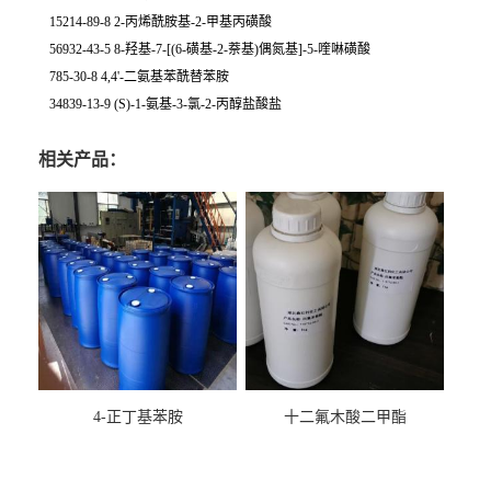
15214-89-8 2-丙烯酰胺基-2-甲基丙磺酸
56932-43-5 8-羟基-7-[(6-磺基-2-萘基)偶氮基]-5-喹啉磺酸
785-30-8 4,4'-二氨基苯酰替苯胺
34839-13-9 (S)-1-氨基-3-氯-2-丙醇盐酸盐
相关产品：
4-正丁基苯胺
十二氟木酸二甲酯