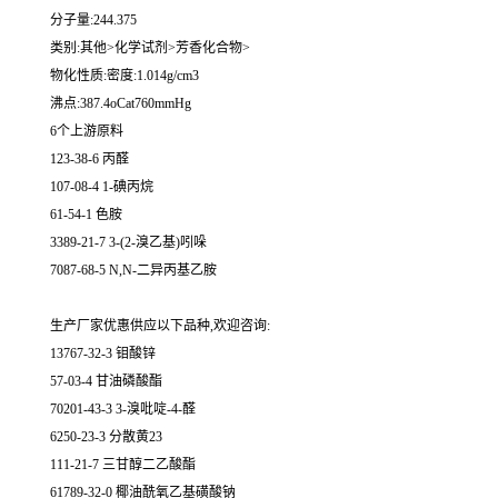
分子量:244.375
类别:其他>化学试剂>芳香化合物>
物化性质:密度:1.014g/cm3
沸点:387.4oCat760mmHg
6个上游原料
123-38-6 丙醛
107-08-4 1-碘丙烷
61-54-1 色胺
3389-21-7 3-(2-溴乙基)吲哚
7087-68-5 N,N-二异丙基乙胺
生产厂家优惠供应以下品种,欢迎咨询:
13767-32-3 钼酸锌
57-03-4 甘油磷酸酯
70201-43-3 3-溴吡啶-4-醛
6250-23-3 分散黄23
111-21-7 三甘醇二乙酸酯
61789-32-0 椰油酰氧乙基磺酸钠