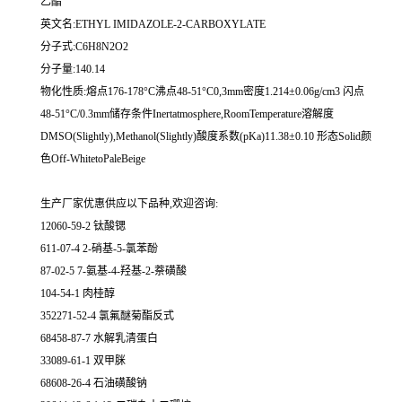
乙酯
英文名:ETHYL IMIDAZOLE-2-CARBOXYLATE
分子式:C6H8N2O2
分子量:140.14
物化性质:熔点176-178°C沸点48-51°C0,3mm密度1.214±0.06g/cm3 闪点
48-51°C/0.3mm储存条件Inertatmosphere,RoomTemperature溶解度
DMSO(Slightly),Methanol(Slightly)酸度系数(pKa)11.38±0.10 形态Solid颜
色Off-WhitetoPaleBeige
生产厂家优惠供应以下品种,欢迎咨询:
12060-59-2 钛酸锶
611-07-4 2-硝基-5-氯苯酚
87-02-5 7-氨基-4-羟基-2-萘磺酸
104-54-1 肉桂醇
352271-52-4 氯氟醚菊酯反式
68458-87-7 水解乳清蛋白
33089-61-1 双甲脒
68608-26-4 石油磺酸钠