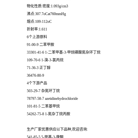
物化性质:密度:1.093g/cm3
沸点:307.7oCat760mmHg
熔点:109-112oC
折射率:1.611
6个上游原料
91-00-9 二苯甲胺
33301-41-6 1-二苯甲基-3-甲烷磺酸氮杂环丁烷
109-70-6 1-溴-3-氯丙烷
71-36-3 正丁醇
36476-80-9
4个下游产品
503-29-7 杂氮环丁烷
78797-58-7 azetidinehydrochloride
101-81-5 二苯基甲烷
54262-75-8 1-氮杂丁烷丙胺
生产厂家优惠供应以下品种,欢迎咨询:
541-85-5 5-甲基-3-庚酮