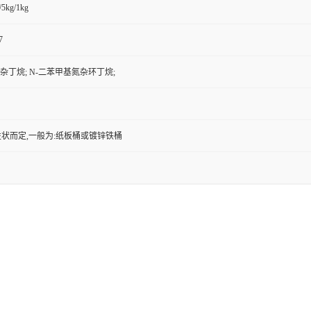
/5kg/1kg
7
氮杂丁烷; N-二苯甲基氮杂环丁烷;
状而定,一般为:纸板桶或镀锌铁桶