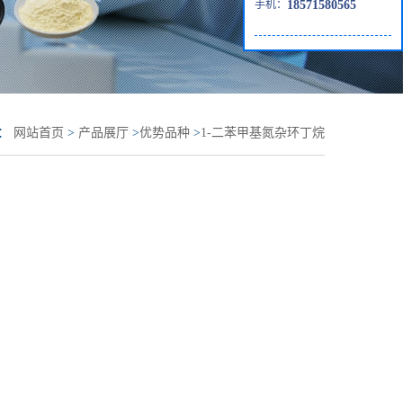
手机：
18571580565
置：
网站首页
>
产品展厅
>
优势品种
>
1-二苯甲基氮杂环丁烷