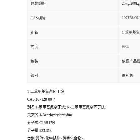
25kg/200kg
包装规格
107128-00-
CAS编号
别名
1-苯甲基
99%
纯度
包装
依据产品性
级别
医药级
1-二苯甲基氮杂环丁烷
CAS:107128-00-7
别名:1-苯甲基氮杂丁烷; N-二苯甲基氮杂环丁烷;
英文名:1-Benzhydrylazetidine
分子式:C16H17N
分子量:223.313
类别:其他>化学试剂>芳香化合物>