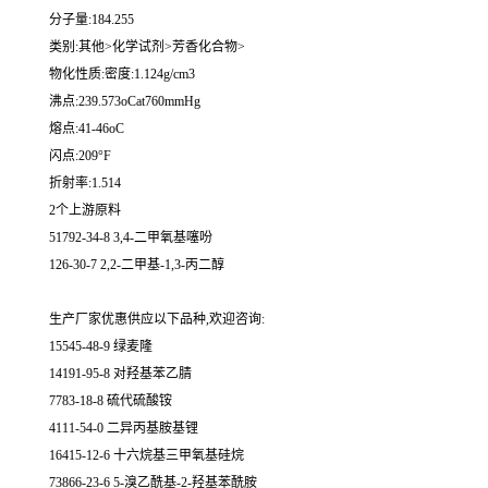
分子量:184.255
类别:其他>化学试剂>芳香化合物>
物化性质:密度:1.124g/cm3
沸点:239.573oCat760mmHg
熔点:41-46oC
闪点:209°F
折射率:1.514
2个上游原料
51792-34-8 3,4-二甲氧基噻吩
126-30-7 2,2-二甲基-1,3-丙二醇
生产厂家优惠供应以下品种,欢迎咨询:
15545-48-9 绿麦隆
14191-95-8 对羟基苯乙腈
7783-18-8 硫代硫酸铵
4111-54-0 二异丙基胺基锂
16415-12-6 十六烷基三甲氧基硅烷
73866-23-6 5-溴乙酰基-2-羟基苯酰胺