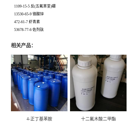
1109-15-5 反(五氟苯荃)硼
13530-65-9 铬酸锌
472-61-7 虾青素
53678-77-6 佐剂肽
相关产品：
4-正丁基苯胺
十二氟木酸二甲酯