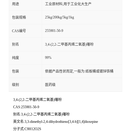
用途
工业原材料,用于工业化大生产
25kg/200kg/5kg/1kg
包装规格
255901-50-9
CAS编号
别名
3,4-(2,2-二甲基丙烯二氧基)噻吩
99%
纯度
包装
依据产品性状而定,一般为:纸板桶或镀锌铁桶
级别
医药级
3,4-(2,2-二甲基丙烯二氧基)噻吩
CAS:255901-50-9
别名:3,4-(2,2-二甲基丙烯二氧基)噻吩
英文名:3,3-dimethyl-2,4-dihydrothieno[3,4-b][1,4]dioxepine
分子式:C9H12O2S