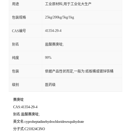
用途
工业原材料,用于工业化大生产
25kg/200kg/5kg/1kg
包装规格
41354-29-4
CAS编号
别名
盐酸赛庚啶;
99%
纯度
包装
依据产品性状而定,一般为:纸板桶或镀锌铁桶
级别
医药级
赛庚啶
CAS:41354-29-4
别名:盐酸赛庚啶;
英文名:cyproheptadinehydrochloridesesquihydrate
分子式:C21H24ClNO