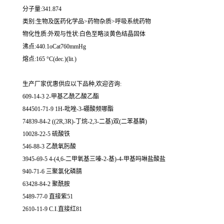
分子量:341.874
类别:生物及医药化学品>药物杂质>呼吸系统药物
物化性质:外观与性状:白色至略淡黄色结晶固体
沸点:440.1oCat760mmHg
熔点:165 °C(dec.)(lit.)
生产厂家优惠供应以下品种,欢迎咨询:
609-14-3 2-甲基乙酰乙酸乙酯
844501-71-9 1H-吡唑-3-硼酸频哪酯
74839-84-2 ((2R,3R)-丁烷-2,3-二基)双(二苯基膦)
10028-22-5 硫酸铁
546-88-3 乙酰氧肟酸
3945-69-5 4-(4,6-二甲氧基三嗪-2-基)-4-甲基吗啉盐酸盐
940-71-6 三聚氯化磷腈
63428-84-2 聚酰胺
5489-77-0 直接紫51
2610-11-9 C.I.直接红81