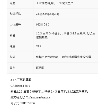
用途
工业原材料,用于工业化大生产
25kg/200kg/5kg/1kg
包装规格
66684-58-0
CAS编号
1,2,3-三氟-5-硝基苯; 1-硝基-3,4,5-三氟苯; 3,4,5三
别名
氟硝基苯;
99%
纯度
包装
依据产品性状而定,一般为:纸板桶或镀锌铁桶
级别
医药级
3,4,5-三氟硝基苯
CAS:66684-58-0
别名:1,2,3-三氟-5-硝基苯; 1-硝基-3,4,5-三氟苯; 3,4,5三氟硝基苯;
英文名:3,4,5-Trifluoronitrobenzene
分子式:C6H2F3NO2