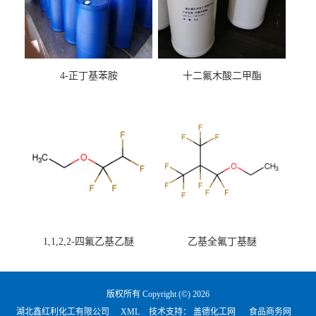
4-正丁基苯胺
十二氟木酸二甲酯
1,1,2,2-四氟乙基乙醚
乙基全氟丁基醚
版权所有 Copyright (©) 2026
湖北鑫红利化工有限公司
XML
技术支持：
盖德化工网
食品商务网