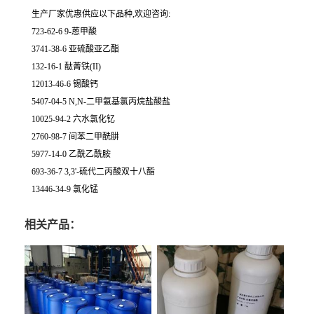
生产厂家优惠供应以下品种,欢迎咨询:
723-62-6 9-蒽甲酸
3741-38-6 亚硫酸亚乙酯
132-16-1 酞菁铁(II)
12013-46-6 锡酸钙
5407-04-5 N,N-二甲氨基氯丙烷盐酸盐
10025-94-2 六水氯化钇
2760-98-7 间苯二甲酰肼
5977-14-0 乙酰乙酰胺
693-36-7 3,3'-硫代二丙酸双十八酯
13446-34-9 氯化锰
相关产品：