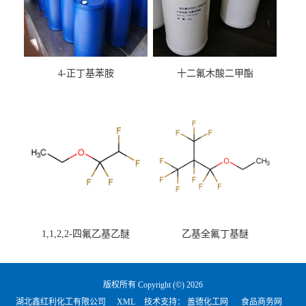
4-正丁基苯胺
十二氟木酸二甲酯
1,1,2,2-四氟乙基乙醚
乙基全氟丁基醚
版权所有 Copyright (©) 2026
湖北鑫红利化工有限公司
XML
技术支持：
盖德化工网
食品商务网