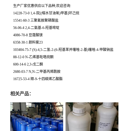
生产厂家优惠供应以下品种,欢迎咨询:
14228-73-0 1,4-双[(缩水甘油氧)甲基]环己烷
15541-60-3 三聚氰胺聚磷酸盐
56-06-4 2,4-二氨基-6-羟基嘧啶
4086-70-8 豆蔻酸镁
6358-30-1 颜料紫23
103404-75-7 (S)-4,5-二氢-2-(6-羟基苯并噻唑-2-基)噻唑-4-甲酸钠盐
88-12-0 N-乙烯基吡咯烷酮
600-14-6 2,3-戊二酮
2680-03-7 N,N-二甲基丙烯酰胺
16725-53-4 顺-9-十四碳烯乙酸酯
相关产品：