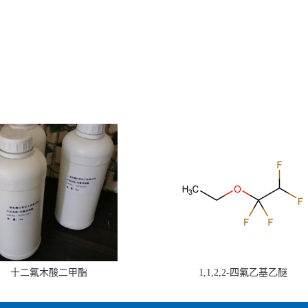
十二氟木酸二甲酯
1,1,2,2-四氟乙基乙醚