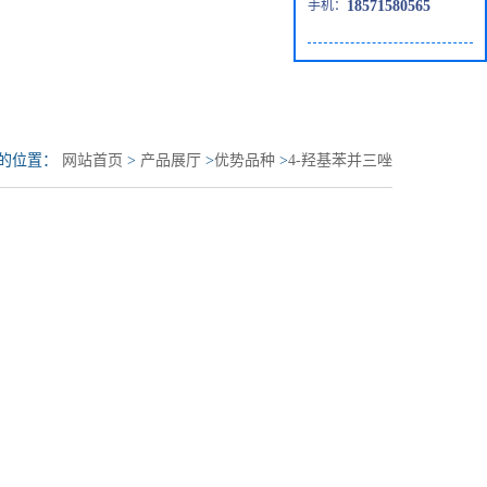
手机：
18571580565
的位置：
网站首页
>
产品展厅
>
优势品种
>
4-羟基苯并三唑