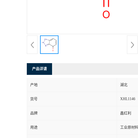
产品详请
产地
湖北
XHL1146
货号
品牌
鑫红利
用途
工业原材料