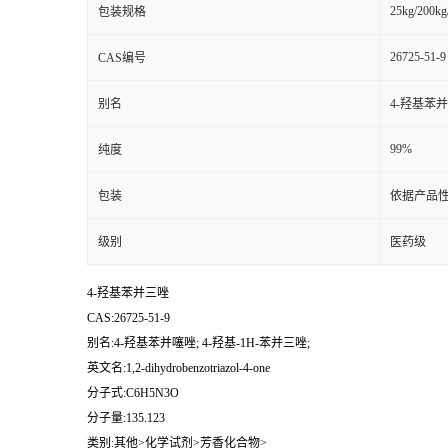
25kg/200kg
包装规格
26725-51-9
CAS编号
别名
4-羟基苯并
99%
纯度
包装
依据产品性
级别
医药级
4-羟基苯并三唑
CAS:26725-51-9
别名:4-羟基苯并噻唑; 4-羟基-1H-苯并三唑;
英文名:1,2-dihydrobenzotriazol-4-one
分子式:C6H5N3O
分子量:135.123
类别:其他>化学试剂>芳香化合物>