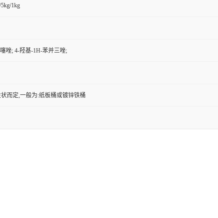
/5kg/1kg
噻唑; 4-羟基-1H-苯并三唑;
状而定,一般为:纸板桶或镀锌铁桶