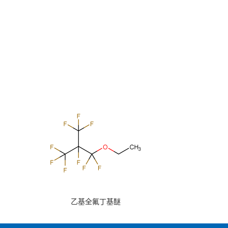
乙基全氟丁基醚