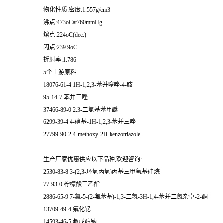
物化性质:密度:1.557g/cm3
沸点:473oCat760mmHg
熔点:224oC(dec.)
闪点:239.9oC
折射率:1.786
5个上游原料
18076-61-4 1H-1,2,3-苯并噻唑-4-胺
95-14-7 苯并三唑
37466-89-0 2,3-二氨基苯甲醚
6299-39-4 4-硝基-1H-1,2,3-苯并三唑
27799-90-2 4-methoxy-2H-benzotriazole
生产厂家优惠供应以下品种,欢迎咨询:
2530-83-8 3-(2,3-环氧丙氧)丙基三甲氧基硅烷
77-93-0 柠檬酸三乙酯
2886-65-9 7-氯-5-(2-氟苯基)-1,3-二氢-3H-1,4-苯并二氮杂卓-2-酮
13709-49-4 氟化钇
14593-46-5 叔戊醇钠