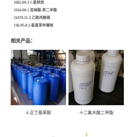
1002-69-3 1-氯癸烷
3164-60-1 亚硝酸-苯二辛酯
21679-31-2 乙酰丙酮铬
136-95-8 2-氨基苯并噻唑
相关产品：
4-正丁基苯胺
十二氟木酸二甲酯