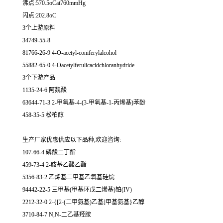
沸点:570.5oCat760mmHg
闪点:202.8oC
3个上游原料
34749-55-8
81766-26-9 4-O-acetyl-coniferylalcohol
55882-65-0 4-Oacetylferulicacidchloranhydride
3个下游产品
1135-24-6 阿魏酸
63644-71-3 2-甲氧基-4-(3-甲氧基-1-丙烯基)苯酚
458-35-5 松柏醇
生产厂家优惠供应以下品种,欢迎咨询:
107-66-4 磷酸二丁酯
459-73-4 2-胺基乙酸乙酯
5356-83-2 乙烯基二甲基乙氧基硅烷
94442-22-5 三甲基(甲基环戊二烯基)铂(IV)
2212-32-0 2-{[2-(二甲氨基)乙基]甲基氨基}乙醇
3710-84-7 N,N-二乙基羟胺