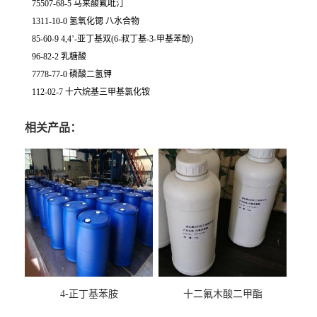
75507-68-5 马来酸氟吡汀
1311-10-0 氢氧化锶 八水合物
85-60-9 4,4’-亚丁基双(6-叔丁基-3-甲基苯酚)
96-82-2 乳糖酸
7778-77-0 磷酸二氢钾
112-02-7 十六烷基三甲基氯化铵
相关产品：
4-正丁基苯胺
十二氟木酸二甲酯