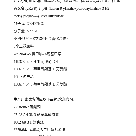
别名:(2R,3R)-2-((((9H-芴-9-基)甲氧基)羰基)氨基)-3-(叔-丁氧基)丁酸
英文名:(2R,3R)-2-(9H-fluoren-9-ylmethoxycarbonylamino)-3-[(2-
methylpropan-2-yl)oxy]butanoicaci
分子式:C23H27NO5
分子量:397.464
类别:其他>化学试剂>芳香化合物>
3个上游原料
28920-43-6 氯甲酸-9-芴基甲酯
119323-52-3 H-Thr(t-Bu)-OH
130674-54-3 芴甲氧羰基-L-苏氨酸
1个下游产品
130674-54-3 芴甲氧羰基-L-苏氨酸
生产厂家优惠供应以下品种,欢迎咨询:
7758-98-7 硫酸铜
97-08-5 4-氯-3-硝基苯磺酰氯
1002-69-3 1-氯癸烷
6358-64-1 4-氯-2,5-二甲氧基苯胺