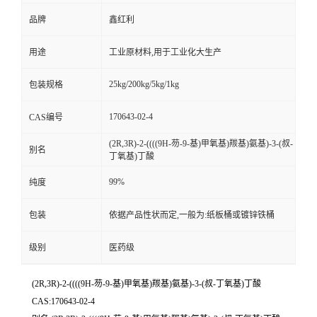
品牌
鑫红利
用途
工业原材料,用于工业化大生产
25kg/200kg/5kg/1kg
包装规格
170643-02-4
CAS编号
(2R,3R)-2-((((9H-芴-9-基)甲氧基)羰基)氨基)-3-(叔-
别名
丁氧基)丁酸
99%
纯度
包装
依据产品性状而定,一般为:纸板桶或镀锌铁桶
级别
医药级
(2R,3R)-2-((((9H-芴-9-基)甲氧基)羰基)氨基)-3-(叔-丁氧基)丁酸
CAS:170643-02-4