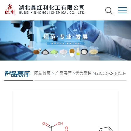
产品展厅
您当前的位置：
网站首页
>
产品展厅
>
优势品种
>
(2R,3R)-2-((((9H-
芴-9-基)甲氧基)羰基)氨基)-3-(叔-丁氧基)丁酸