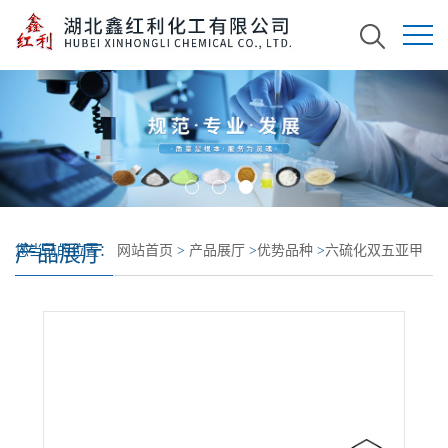
产品展厅
您当前的位置：
网站首页
>
产品展厅
>
优势品种
>
六硫化双五亚甲
基秋兰姆