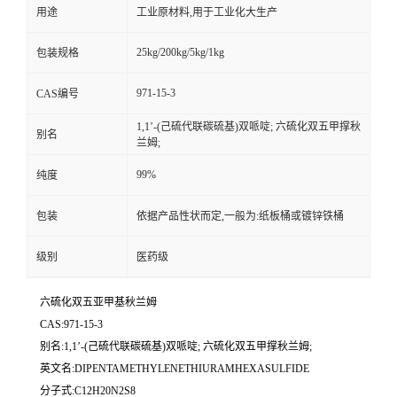
用途
工业原材料,用于工业化大生产
25kg/200kg/5kg/1kg
包装规格
971-15-3
CAS编号
1,1’-(己硫代联碳硫基)双哌啶; 六硫化双五甲撑秋
别名
兰姆;
99%
纯度
包装
依据产品性状而定,一般为:纸板桶或镀锌铁桶
级别
医药级
六硫化双五亚甲基秋兰姆
CAS:971-15-3
别名:1,1’-(己硫代联碳硫基)双哌啶; 六硫化双五甲撑秋兰姆;
英文名:DIPENTAMETHYLENETHIURAMHEXASULFIDE
分子式:C12H20N2S8