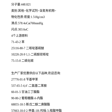
分子量:448.821
类别:其他>化学试剂>含氮有机物>
物化性质:密度:1.518g/cm3
沸点:578.4oCat760mmHg
闪点:303.6oC
4个上游原料
71-43-2 苯
25116-80-7 二哌啶基硫醚
10220-20-9 1,1-二硫醇双哌啶
75-15-0 二硫化碳
生产厂家优惠供应以下品种,欢迎咨询:
27776-01-8 苄基甲苯
537-65-5 4,4’-二氨基二苯胺
60-01-5 甘油三丁酸酯
90-80-2 葡萄糖酸-δ-内酯
68855-18-5 新戊二醇二庚酸酯
57663-18-0 2-甲基-1H-吲哚-5-羧酸甲酯