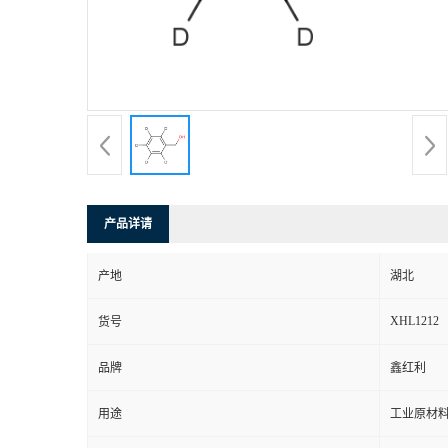
产品详请
产地
湖北
XHL1212
货号
品牌
鑫红利
用途
工业原材料