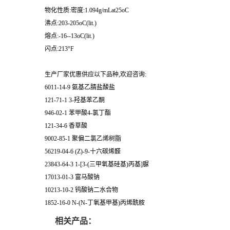
物化性质:密度:1.094g/mLat25oC
沸点:203-205oC(lit.)
熔点:-16--13oC(lit.)
闪点:213°F
生产厂家优惠供应以下品种,欢迎咨询:
6011-14-9 氨基乙腈盐酸盐
121-71-1 3-羟基苯乙酮
946-02-1 苯甲酸4-氯丁酯
121-34-6 香草酸
9002-85-1 聚偏二氯乙烯树脂
56219-04-6 (Z)-9-十六碳烯醛
23843-64-3 1-[3-(三甲氧基硅基)丙基]脲
17013-01-3 富马酸钠
10213-10-2 钨酸钠二水合物
1852-16-0 N-(N-丁氧基甲基)丙烯酰胺
相关产品：