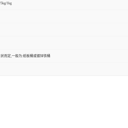
/5kg/1kg
状而定,一般为:纸板桶或镀锌铁桶