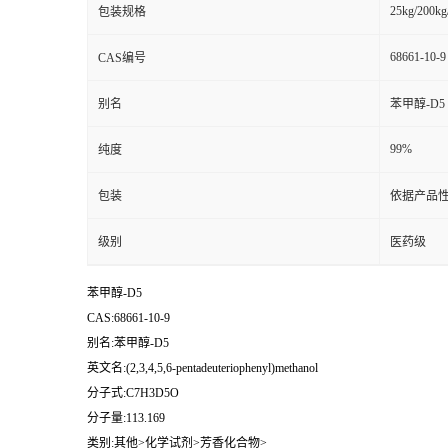
25kg/200kg
包装规格
68661-10-9
CAS编号
别名
苯甲醇-D5
99%
纯度
包装
依据产品性
级别
医药级
苯甲醇-D5
CAS:68661-10-9
别名:苯甲醇-D5
英文名:(2,3,4,5,6-pentadeuteriophenyl)methanol
分子式:C7H3D5O
分子量:113.169
类别:其他>化学试剂>芳香化合物>