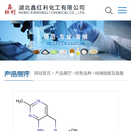
产品展厅
您当前的位置：
网站首页
>
产品展厅
>
优势品种
>
呋喃硫胺及盐酸
呋喃硫胺