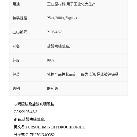
用途
工业原材料,用于工业化大生产
25kg/200kg/5kg/1kg
包装规格
2105-43-3
CAS编号
别名
盐酸呋喃硫胺;
99%
纯度
包装
依据产品性状而定,一般为:纸板桶或镀锌铁桶
级别
医药级
呋喃硫胺及盐酸呋喃硫胺
CAS:2105-43-3
别名:盐酸呋喃硫胺;
英文名:FURSULTIMINEHYDROCHLORIDE
分子式:C17H27ClN4O3S2