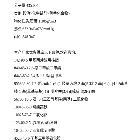
分子量:435.004
类别:其他>化学试剂>芳香化合物>
物化性质:密度:1.305g/cm3
沸点:652.3oCat760mmHg
闪点:348.3oC
生产厂家优惠供应以下品种,欢迎咨询:
142-90-5 甲基丙烯酸月桂酯
840-65-3 2,6-萘二甲酸二甲酯
6443-69-2 3,4,5-三甲氧基甲苯
955365-80-7 2-烯丙基-1-(6-(2-羟基丙烷-2-基)吡啶-2-基)-6-(4-(4-甲基哌
嗪-1-基)苯基氨基)-1H-吡唑并[3,4-d]嘧啶-3(2H)-酮
56706-10-6 双-[3-(三乙氧基硅)丙基]-二硫化物
10045-86-0 磷酸高铁
10025-73-7 三氯化铬
123-00-2 N-(3-氨丙基)吗啉
10469-09-7 四氯吡啶甲酸
4525-46-6 苄基三甲基碘化铵