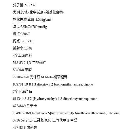
分子量:270.237
类别:其他>化学试剂>羰基化合物>
物化性质:密度:1.592g/cm3
沸点:585oCat760mmHg
熔点:330oC
闪点:321.6oC
折射率:1.746
4个上游原料
518-83-2 1,3-二羥蒽醌
50-00-0 甲醛
29706-59-0 光泽汀3-O-beta-樱草糖苷
859781-39-8 1,3-diacetoxy-2-bromomethyl-anthraquinone
7个下游产品
61434-48-8 2-(Hydroxymethyl)-1,3-dimethoxyanthraquinone
477-84-9 丹宁卡
184916-38-9 1-hydroxy-2-(hydroxymethyl)-3-methoxyanthracene-9,10-dione
3736-59-2 1,3-二羟基-9,10-二氧代蒽-2-甲醛
477-83-8 虎刺醇