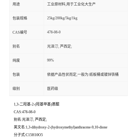
用途
工业原材料,用于工业化大生产
25kg/200kg/5kg/1kg
包装规格
478-08-0
CAS编号
别名
光泽汀; 芦西定;
99%
纯度
包装
依据产品性状而定,一般为:纸板桶或镀锌铁桶
级别
医药级
1,3-二羟基-2-(羟基甲基)蒽醌
CAS:478-08-0
别名:光泽汀; 芦西定;
英文名:1,3-dihydroxy-2-(hydroxymethyl)anthracene-9,10-dione
分子式:C15H10O5