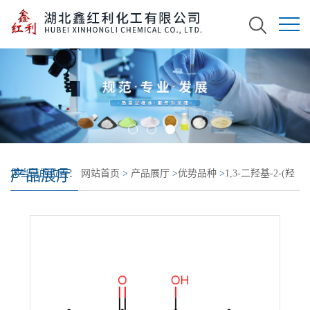
产品展厅
您当前的位置：
网站首页
>
产品展厅
>
优势品种
>
1,3-二羟基-2-(羟
基甲基)蒽醌