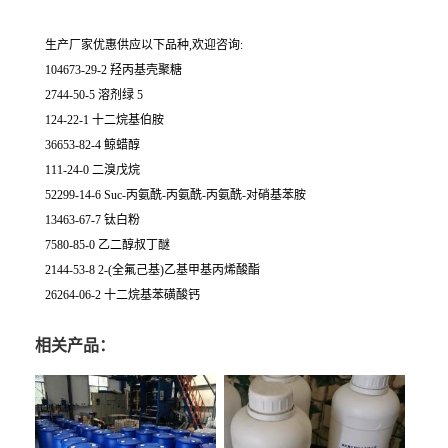
生产厂家优惠供应以下品种,欢迎咨询:
104673-29-2 羟丙基壳聚糖
2744-50-5 溶剂绿 5
124-22-1 十二烷基伯胺
36653-82-4 鲸蜡醇
111-24-0 二溴戊烷
52299-14-6 Suc-丙氨酰-丙氨酰-丙氨酰-对硝基苯胺
13463-67-7 钛白粉
7580-85-0 乙二醇叔丁醚
2144-53-8 2-(全氟己基)乙基甲基丙烯酸酯
26264-06-2 十二烷基苯磺酸钙
相关产品：