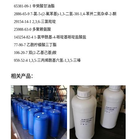
65381-09-1 辛癸酸甘油酯
2886-65-9 7-氯-5-(2-氟苯基)-1,3-二氢-3H-1,4-苯并二氮杂卓-2-酮
29154-14-1 2,3,6-三氯吡啶
25988-63-0 多聚赖氨酸
143254-82-4 1-氯甲酰基-4-哌啶基哌啶盐酸盐
77-90-7 乙酰柠檬酸三丁酯
106-20-7 双(2-乙基己基)胺
959-52-4 1,3,5-三丙烯酰基六氢-1,3,5-三嗪
相关产品：