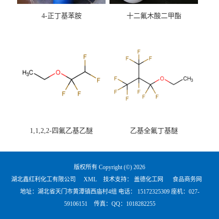
4-正丁基苯胺
十二氟木酸二甲酯
1,1,2,2-四氟乙基乙醚
乙基全氟丁基醚
版权所有 Copyright (©) 2026
湖北鑫红利化工有限公司
XML
技术支持：
盖德化工网
食品商务网
地址：湖北省天门市黄潭镇西庙村4组 电话：
15172325309 座机：027-
59106151
传真：QQ：1018282255