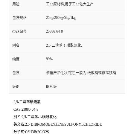
用途
工业原材料,用于工业化大生产
25kg/200kg/5kg/1kg
包装规格
23886-64-8
CAS编号
别名
2,5-二溴苯-1-磺酰氯化;
99%
纯度
包装
依据产品性状而定,一般为:纸板桶或镀锌铁桶
级别
医药级
2,5-二溴苯磺酰氯
CAS:23886-64-8
别名:2,5-二溴苯-1-磺酰氯化;
英文名:2,5-DIBROMOBENZENESULFONYLCHLORIDE
分子式:C6H3Br2ClO2S