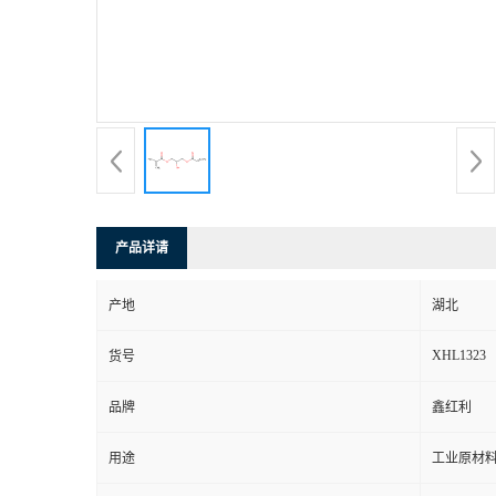
产品详请
产地
湖北
XHL1323
货号
品牌
鑫红利
用途
工业原材料