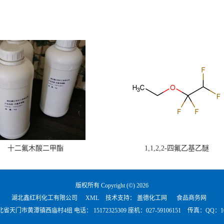
十二氟木酸二甲酯
1,1,2,2-四氟乙基乙醚
版权所有 Copyright (©) 2026
湖北鑫红利化工有限公司
XML
技术支持：
盖德化工网
食品商务网
北省天门市黄潭镇西庙村4组 电话：
15172325309 座机：027-59106151
传真：QQ：101