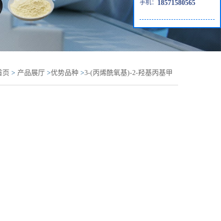
手机：
18571580565
首页
>
产品展厅
>
优势品种
>
3-(丙烯酰氧基)-2-羟基丙基甲