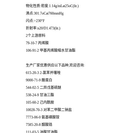
物化性质:密度:1.14g/mLat25oC(lit.)
沸点:301.7oCat760mmHg
闪点:>230°F
折射率:n20/D1.473(lit.)
2个上游原料
79-10-7 丙烯酸
106-91-2 甲基丙烯酸缩水甘油酯
生产厂家优惠供应以下品种,欢迎咨询:
615-20-3 2-氯苯并噻唑
9000-71-9 酪蛋白
544-02-5 二异戊基硫醚
538-24-9 甘油三酯
105-60-2 己内酰胺
10028-70-3 对苯二甲酸二钠盐
7773-06-0 氨基磺酸铵
7585-20-8 醋酸锆
111-03-5 油酸甘油酯