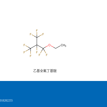
乙基全氟丁基醚
8282255