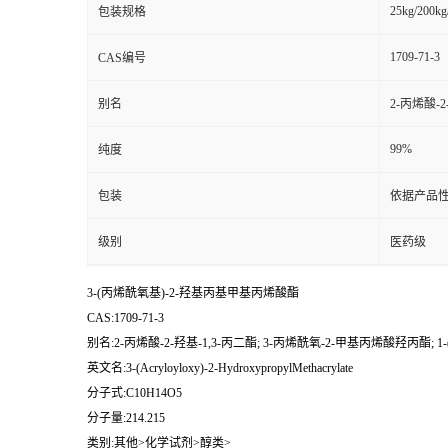
25kg/200kg
包装规格
1709-71-3
CAS编号
别名
2-丙烯酸-
99%
纯度
包装
依据产品性
级别
医药级
3-(丙烯酰氧基)-2-羟基丙基甲基丙烯酸酯
CAS:1709-71-3
别名:2-丙烯酸-2-羟基-1,3-丙二酯; 3-丙烯酰氧-2-甲基丙烯酸羟丙酯; 1
英文名:3-(Acryloyloxy)-2-HydroxypropylMethacrylate
分子式:C10H14O5
分子量:214.215
类别:其他>化学试剂>醇类>