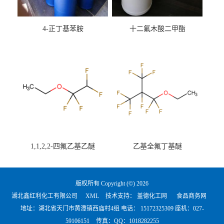
4-正丁基苯胺
十二氟木酸二甲酯
1,1,2,2-四氟乙基乙醚
乙基全氟丁基醚
版权所有 Copyright (©) 2026
湖北鑫红利化工有限公司
XML
技术支持：
盖德化工网
食品商务网
地址：湖北省天门市黄潭镇西庙村4组 电话：
15172325309 座机：027-
59106151
传真：QQ：1018282255