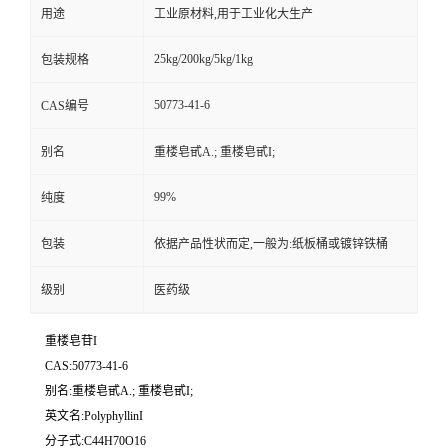
用途
工业原材料,用于工业化大生产
25kg/200kg/5kg/1kg
包装规格
50773-41-6
CAS编号
别名
重楼皂甙A.; 重楼皂甙I;
99%
纯度
包装
依据产品性状而定,一般为:纸板桶或镀锌铁桶
级别
医药级
重楼皂苷I
CAS:50773-41-6
别名:重楼皂甙A.; 重楼皂甙I;
英文名:PolyphyllinI
分子式:C44H70O16