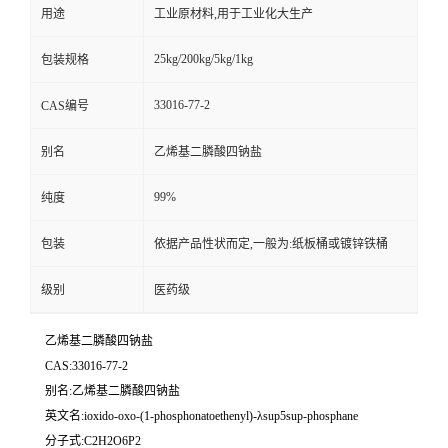
用途
工业原材料,用于工业化大生产
25kg/200kg/5kg/1kg
包装规格
33016-77-2
CAS编号
别名
乙烯基二膦酸四钠盐
99%
纯度
包装
依据产品性状而定,一般为:纸板桶或镀锌铁桶
级别
医药级
乙烯基二膦酸四钠盐
CAS:33016-77-2
别名:乙烯基二膦酸四钠盐
英文名:ioxido-oxo-(1-phosphonatoethenyl)-λsup5sup-phosphane
分子式:C2H2O6P2