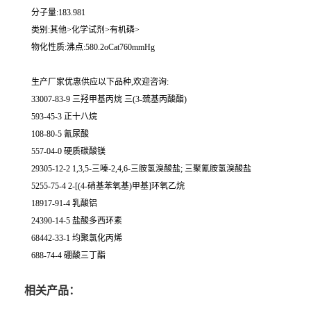
分子量:183.981
类别:其他>化学试剂>有机磷>
物化性质:沸点:580.2oCat760mmHg
生产厂家优惠供应以下品种,欢迎咨询:
33007-83-9 三羟甲基丙烷 三(3-巯基丙酸酯)
593-45-3 正十八烷
108-80-5 氰尿酸
557-04-0 硬质碳酸镁
29305-12-2 1,3,5-三嗪-2,4,6-三胺氢溴酸盐; 三聚氰胺氢溴酸盐
5255-75-4 2-[(4-硝基苯氧基)甲基]环氧乙烷
18917-91-4 乳酸铝
24390-14-5 盐酸多西环素
68442-33-1 均聚氯化丙烯
688-74-4 硼酸三丁酯
相关产品：