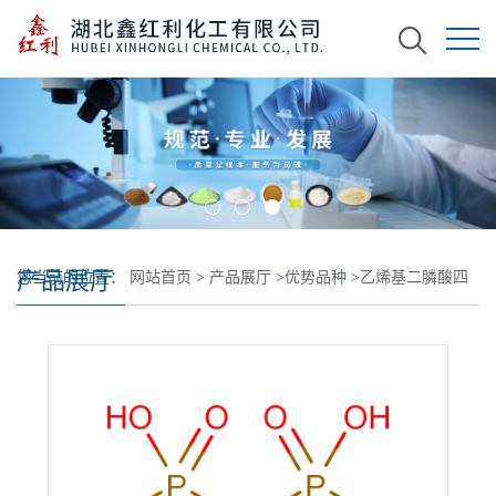
产品展厅
您当前的位置：
网站首页
>
产品展厅
>
优势品种
>
乙烯基二膦酸四
钠盐