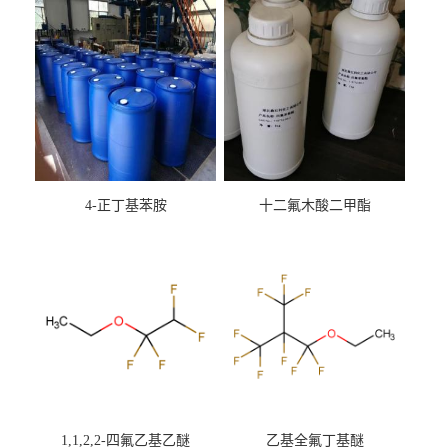
4-正丁基苯胺
十二氟木酸二甲酯
1,1,2,2-四氟乙基乙醚
乙基全氟丁基醚