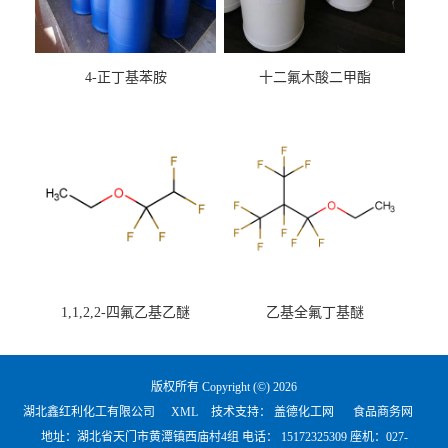
4-正丁基苯胺
十二氟木酸二甲酯
1,1,2,2-四氟乙基乙醚
乙基全氟丁基醚
版权所有 Copyright (©) 2026
湖北鑫红利化工有限公司
XML
技术支持：
盖德化工网
食品商务网
地址：湖北省天门市黄潭镇西庙村4组 电话：
15172325309 座机：027-