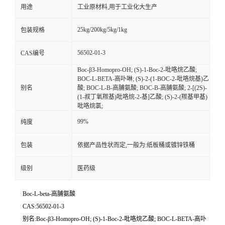
用途
工业原材料,用于工业化大生产
25kg/200kg/5kg/1kg
包装规格
56502-01-3
CAS编号
Boc-β3-Homopro-OH; (S)-1-Boc-2-吡咯烷乙酸;
BOC-L-BETA-高卟啉; (S)-2-(1-BOC-2-吡咯烷基)乙
别名
酸; BOC-L-Β-高脯氨酸; BOC-Β-高脯氨酸; 2-[(2S)-
(1-叔丁氧羰基)吡咯烷-2-基]乙酸; (S)-2-(羰基甲基)
吡咯烷氯;
99%
纯度
包装
依据产品性状而定,一般为:纸板桶或镀锌铁桶
级别
医药级
Boc-L-beta-高脯氨酸
CAS:56502-01-3
别名:Boc-β3-Homopro-OH; (S)-1-Boc-2-吡咯烷乙酸; BOC-L-BETA-高卟