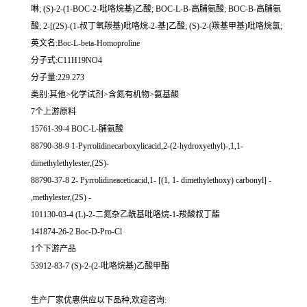
啉; (S)-2-(1-BOC-2-吡咯烷基)乙酸; BOC-L-Β-高脯氨酸; BOC-Β-高脯氨
酸; 2-[(2S)-(1-叔丁氧羰基)吡咯烷-2-基]乙酸; (S)-2-(羰基甲基)吡咯烷氯;
英文名:Boc-L-beta-Homoproline
分子式:C11H19NO4
分子量:229.273
类别:其他>化学试剂>含氮有机物>氨基酸
7个上游原料
15761-39-4 BOC-L-脯氨酸
88790-38-9 1-Pyrrolidinecarboxylicacid,2-(2-hydroxyethyl)-,1,1-
dimethylethylester,(2S)-
88790-37-8 2- Pyrrolidineaceticacid,1- [(1, 1- dimethylethoxy) carbonyl] -
,methylester,(2S) -
101130-03-4 (L)-2-二氮杂乙酰基吡咯烷-1-羧酸叔丁酯
141874-26-2 Boc-D-Pro-Cl
1个下游产品
53912-83-7 (S)-2-(2-吡咯烷基)乙酸甲酯
生产厂家优惠供应以下品种,欢迎咨询: