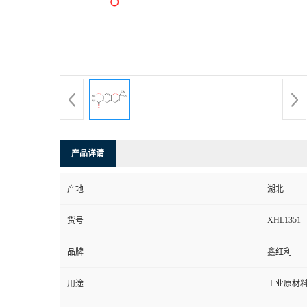
产品详请
产地
湖北
XHL1351
货号
品牌
鑫红利
用途
工业原材料