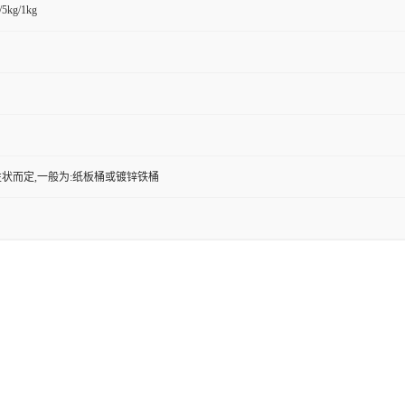
/5kg/1kg
状而定,一般为:纸板桶或镀锌铁桶