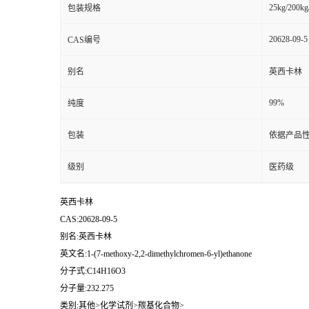
25kg/200kg
包装规格
20628-09-5
CAS编号
别名
英西卡林
99%
纯度
包装
依据产品性
级别
医药级
英西卡林
CAS:20628-09-5
别名:英西卡林
英文名:1-(7-methoxy-2,2-dimethylchromen-6-yl)ethanone
分子式:C14H16O3
分子量:232.275
类别:其他>化学试剂>羰基化合物>