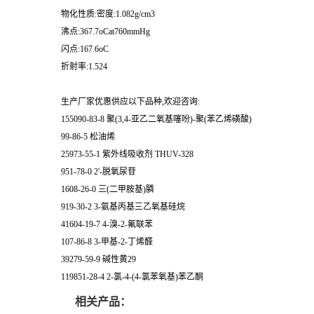
物化性质:密度:1.082g/cm3
沸点:367.7oCat760mmHg
闪点:167.6oC
折射率:1.524
生产厂家优惠供应以下品种,欢迎咨询:
155090-83-8 聚(3,4-亚乙二氧基噻吩)-聚(苯乙烯磺酸)
99-86-5 松油烯
25973-55-1 紫外线吸收剂 THUV-328
951-78-0 2'-脱氧尿苷
1608-26-0 三(二甲胺基)膦
919-30-2 3-氨基丙基三乙氧基硅烷
41604-19-7 4-溴-2-氟联苯
107-86-8 3-甲基-2-丁烯醛
39279-59-9 碱性黄29
119851-28-4 2-氯-4-(4-氯苯氧基)苯乙酮
相关产品：