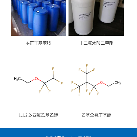
4-正丁基苯胺
十二氟木酸二甲酯
1,1,2,2-四氟乙基乙醚
乙基全氟丁基醚