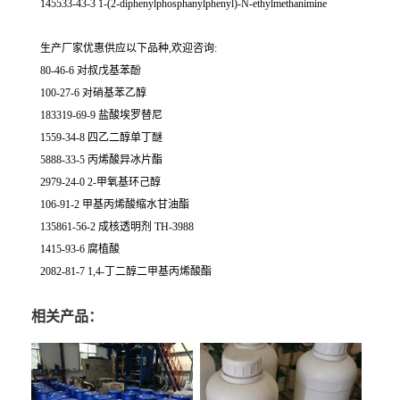
145533-43-3 1-(2-diphenylphosphanylphenyl)-N-ethylmethanimine
生产厂家优惠供应以下品种,欢迎咨询:
80-46-6 对叔戊基苯酚
100-27-6 对硝基苯乙醇
183319-69-9 盐酸埃罗替尼
1559-34-8 四乙二醇单丁醚
5888-33-5 丙烯酸异冰片酯
2979-24-0 2-甲氧基环己醇
106-91-2 甲基丙烯酸缩水甘油酯
135861-56-2 成核透明剂 TH-3988
1415-93-6 腐植酸
2082-81-7 1,4-丁二醇二甲基丙烯酸酯
相关产品：