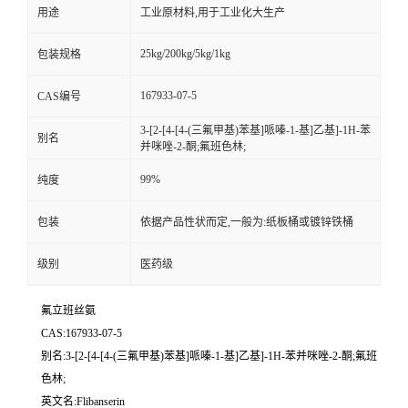
用途
工业原材料,用于工业化大生产
25kg/200kg/5kg/1kg
包装规格
167933-07-5
CAS编号
3-[2-[4-[4-(三氟甲基)苯基]哌嗪-1-基]乙基]-1H-苯
别名
并咪唑-2-酮;氟班色林;
99%
纯度
包装
依据产品性状而定,一般为:纸板桶或镀锌铁桶
级别
医药级
氟立班丝氨
CAS:167933-07-5
别名:3-[2-[4-[4-(三氟甲基)苯基]哌嗪-1-基]乙基]-1H-苯并咪唑-2-酮;氟班
色林;
英文名:Flibanserin