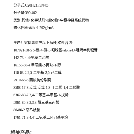
分子式:C20H21F3N4O
分子量:390.402
类别:其他>化学试剂>卤化物>中枢神经系统药物
物化性质:密度:1.292g/cm3
生产厂家优惠供应以下品种,欢迎咨询:
107021-38-5 5-溴-4-氯-3-吲哚基-alpha-D-吡喃半乳糖苷
142-73-4 亚氨基二乙酸
16156-58-4 甲磺酸-2-丙炔-1-醇
110-03-2 2,5-二甲基-2,5-己二醇
2919-66-6 醋酸美伦孕酮
3588-17-8 反式,反式-1,3-丁二烯-1,4-二羧酸
6362-80-7 2,4-二苯基-4-甲基-1-戊烯
5961-85-3 3,3,3-膦三基三丙酸
86-86-2 萘乙酰胺
1761-71-3 4,4'-二氨基二环己基甲烷
相关产品：