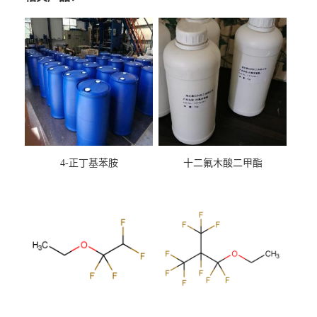
4-正丁基苯胺
十二氟木酸二甲酯