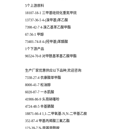
5个上游原料
18107-18-1 三甲基硅烷化重氮甲烷
13737-36-5 4-(溴甲基)苯乙酸
7398-42-7 4-溴乙基苯乙酸甲酯
67-56-1 甲醇
73401-74-8 4-(羟甲基)苯醋酸
1个下游产品
96524-70-8 对甲酰基苯基乙酸甲酯
生产厂家优惠供应以下品种,欢迎咨询:
7338-27-4 衣康酸单甲酯
8000-41-7 松油醇
6020-87-7 一水肌酸
41906-86-9 头孢硝噻吩
4724-48-5 辛基膦酸
18871-66-4 1,1-二甲氧基-N,N-二甲基乙胺
352-87-4 甲基丙烯酸三氟乙酯
123-39-7 N-甲基甲酰胺