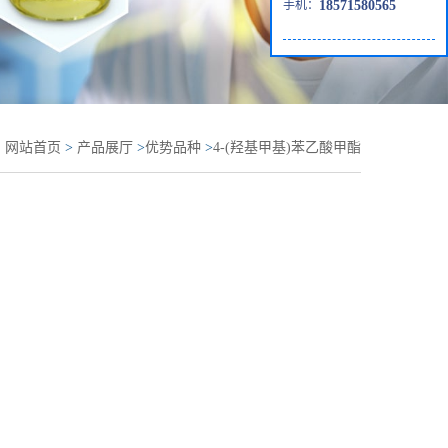
手机：
18571580565
：
网站首页
>
产品展厅
>
优势品种
>
4-(羟基甲基)苯乙酸甲酯