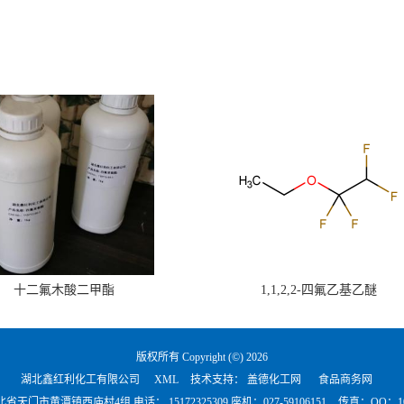
十二氟木酸二甲酯
1,1,2,2-四氟乙基乙醚
版权所有 Copyright (©) 2026
湖北鑫红利化工有限公司
XML
技术支持：
盖德化工网
食品商务网
北省天门市黄潭镇西庙村4组 电话：
15172325309 座机：027-59106151
传真：QQ：101