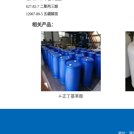
627-82-7 二聚丙三醇
12007-89-5 五硼酸铵
相关产品：
4-正丁基苯胺
地址：湖