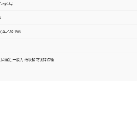
/5kg/1kg
3
甲基)苯乙酸甲酯
状而定,一般为:纸板桶或镀锌铁桶