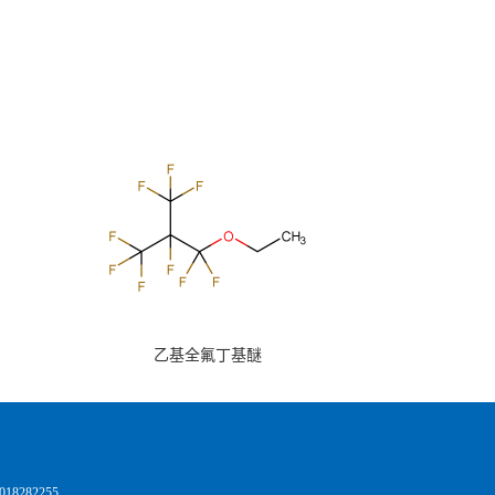
乙基全氟丁基醚
8282255