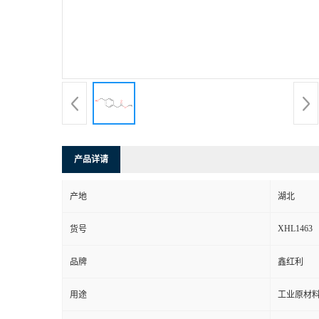
产品详请
产地
湖北
XHL1463
货号
品牌
鑫红利
用途
工业原材料