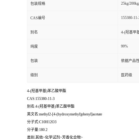
25kg/200kg
包装规格
155380-11-
CAS编号
别名
4-(羟基
99%
纯度
包装
依据产品性
级别
医药级
4-(羟基甲基)苯乙酸甲酯
CAS:155380-11-3
别名:4-(羟基甲基)苯乙酸甲酯
英文名:methyl2-[4-(hydroxymethyl)phenyl]acetate
分子式:C10H12O3
分子量:180.2
类别:其他>化学试剂>芳香化合物>