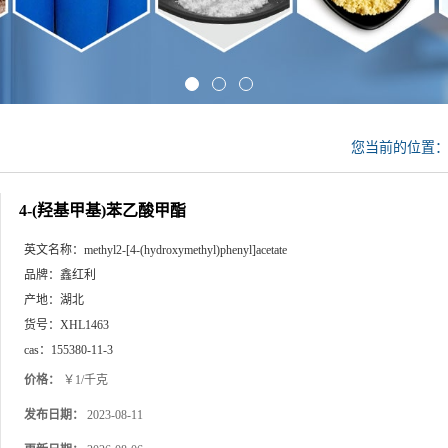
您当前的位置
4-(羟基甲基)苯乙酸甲酯
英文名称：
methyl2-[4-(hydroxymethyl)phenyl]acetate
品牌：
鑫红利
产地：
湖北
货号：
XHL1463
cas：
155380-11-3
价格：
￥1/千克
发布日期：
2023-08-11