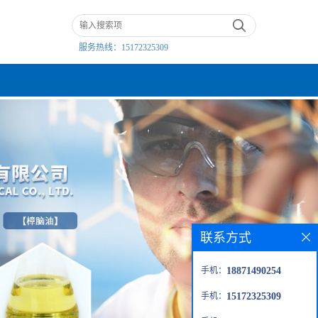
服务热线：
15172325309
联系方式
手机：
18871490254
手机：
15172325309