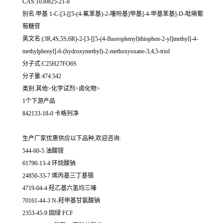
CAS:1030825-21-8
别名:甲基 1-C-[3-[[5-(4-氟苯基)-2-噻吩基]甲基]-4-甲基苯基]-D-吡喃葡
萄糖苷
英文名:(3R,4S,5S,6R)-2-[3-[[5-(4-fluorophenyl)thiophen-2-yl]methyl]-4-
methylphenyl]-6-(hydroxymethyl)-2-methoxyoxane-3,4,5-triol
分子式:C25H27FO6S
分子量:474.542
类别:其他>化学试剂>卤化物>
1个下游产品
842133-18-0 卡格列净
生产厂家优惠供应以下品种,欢迎咨询:
544-60-5 油酸铵
61790-13-4 环烷酸钠
24850-33-7 烯丙基三丁基锡
4719-04-4 羟乙基六氢均三嗪
70161-44-3 N-羟甲基甘氨酸钠
2353-45-9 固绿 FCF