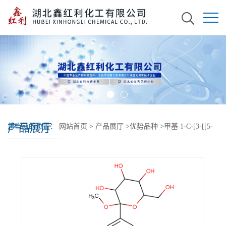
产品展厅
您当前的位置：
网站首页
>
产品展厅
>
优势品种
>
甲基 1-C-[3-[[5-
(4-氟苯基)-2-噻吩基]甲基]-4-甲基苯基]-D-吡喃葡萄糖苷