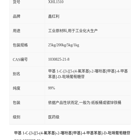
XHL1510
货号
品牌
鑫红利
用途
工业原材料,用于工业化大生产
25kg/200kg/5kg/1kg
包装规格
1030825-21-8
CAS编号
甲基 1-C-[3-[[5-(4-氟苯基)-2-噻吩基]甲基]-4-甲基
别名
苯基]-D-吡喃葡萄糖苷
99%
纯度
包装
依据产品性状而定,一般为:纸板桶或镀锌铁桶
级别
医药级
甲基 1-C-[3-[[5-(4-氟苯基)-2-噻吩基]甲基]-4-甲基苯基]-D-吡喃葡萄糖苷