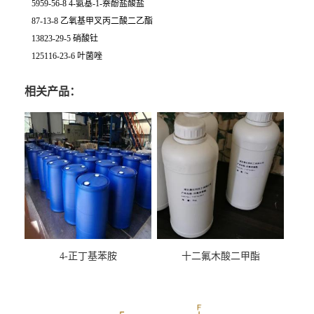
5959-56-8 4-氨基-1-萘酚盐酸盐
87-13-8 乙氧基甲叉丙二酸二乙酯
13823-29-5 硝酸钍
125116-23-6 叶菌唑
相关产品：
4-正丁基苯胺
十二氟木酸二甲酯