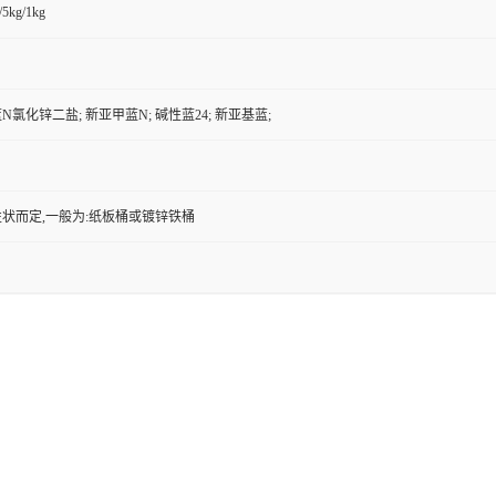
/5kg/1kg
氯化锌二盐; 新亚甲蓝N; 碱性蓝24; 新亚基蓝;
状而定,一般为:纸板桶或镀锌铁桶