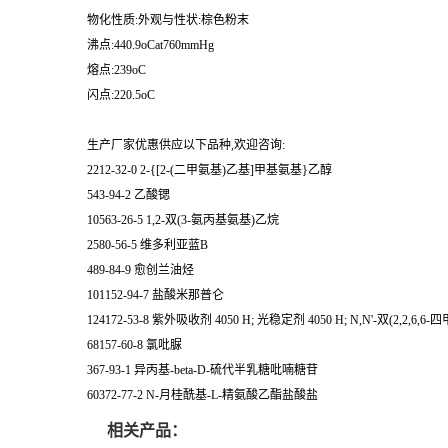
物化性质:外观与性状:棕色粉末
沸点:440.9oCat760mmHg
熔点:239oC
闪点:220.5oC
生产厂家优惠供应以下品种,欢迎咨询:
2212-32-0 2-{[2-(二甲氨基)乙基]甲基氨基}乙醇
543-94-2 乙酸锶
10563-26-5 1,2-双(3-氨丙基氨基)乙烷
2580-56-5 维多利亚蓝B
489-84-9 愈创兰油烃
101152-94-7 盐酸米那普仑
124172-53-8 紫外吸收剂 4050 H; 光稳定剂 4050 H; N,N'-双(2,2,6
68157-60-8 氯吡脲
367-93-1 异丙基-beta-D-硫代半乳糖吡喃糖苷
60372-77-2 N-月桂酰基-L-精氨酸乙酯盐酸盐
相关产品：