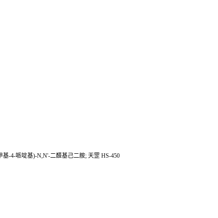
,6-四甲基-4-哌啶基)-N,N'-二醛基己二胺; 天罡 HS-450