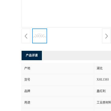
产品详请
产地
湖北
XHL1593
货号
品牌
鑫红利
用途
工业原材料