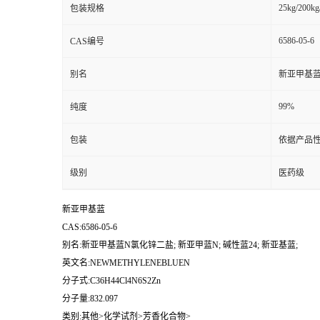
25kg/200kg
包装规格
6586-05-6
CAS编号
别名
新亚甲基蓝N
99%
纯度
包装
依据产品性
级别
医药级
新亚甲基蓝
CAS:6586-05-6
别名:新亚甲基蓝N氯化锌二盐; 新亚甲蓝N; 碱性蓝24; 新亚基蓝;
英文名:NEWMETHYLENEBLUEN
分子式:C36H44Cl4N6S2Zn
分子量:832.097
类别:其他>化学试剂>芳香化合物>