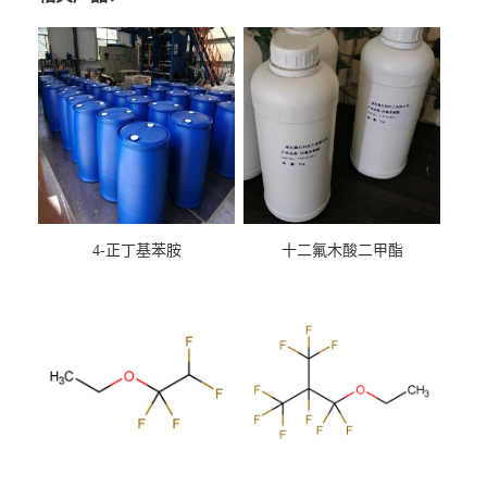
4-正丁基苯胺
十二氟木酸二甲酯