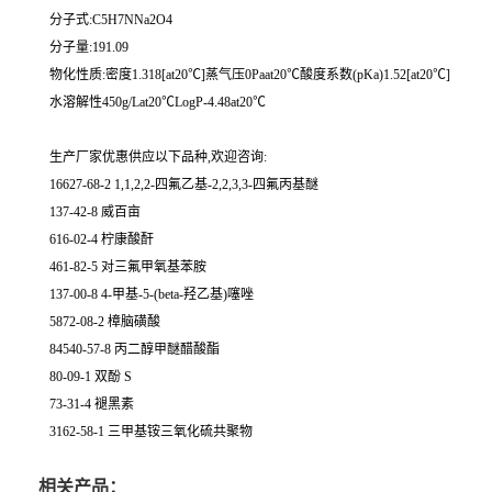
分子式:C5H7NNa2O4
分子量:191.09
物化性质:密度1.318[at20℃]蒸气压0Paat20℃酸度系数(pKa)1.52[at20℃]
水溶解性450g/Lat20℃LogP-4.48at20℃
生产厂家优惠供应以下品种,欢迎咨询:
16627-68-2 1,1,2,2-四氟乙基-2,2,3,3-四氟丙基醚
137-42-8 威百亩
616-02-4 柠康酸酐
461-82-5 对三氟甲氧基苯胺
137-00-8 4-甲基-5-(beta-羟乙基)噻唑
5872-08-2 樟脑磺酸
84540-57-8 丙二醇甲醚醋酸酯
80-09-1 双酚 S
73-31-4 褪黑素
3162-58-1 三甲基铵三氧化硫共聚物
相关产品：