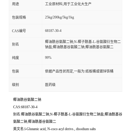
用途
工业原材料,用于工业化大生产
25kg/200kg/5kg/1kg
包装规格
68187-30-4
CAS编号
椰油酰谷氨酸二钠;N-椰子酰基-L-谷氨酸衍生物二
别名
钠盐;椰油酰基谷氨酸二钠;椰油酰基谷氨酸二
99%
纯度
包装
依据产品性状而定,一般为:纸板桶或镀锌铁桶
级别
医药级
椰油酰谷氨酸二钠
CAS:68187-30-4
别名:椰油酰谷氨酸二钠;N-椰子酰基-L-谷氨酸衍生物二钠盐;椰油酰基谷
氨酸二钠;椰油酰基谷氨酸二
英文名:l-Glutamic acid, N-coco acyl derivs., disodium salts