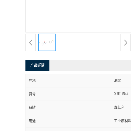
产品详请
产地
湖北
XHL1544
货号
品牌
鑫红利
用途
工业原材料