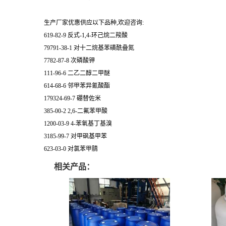
生产厂家优惠供应以下品种,欢迎咨询:
619-82-9 反式-1,4-环己烷二羧酸
79791-38-1 对十二烷基苯磺酰叠氮
7782-87-8 次磷酸钾
111-96-6 二乙二醇二甲醚
614-68-6 邻甲苯异氰酸酯
179324-69-7 硼替佐米
385-00-2 2,6-二氟苯甲酸
1200-03-9 4-苯氧基丁基溴
3185-99-7 对甲砜基甲苯
623-03-0 对氯苯甲腈
相关产品：