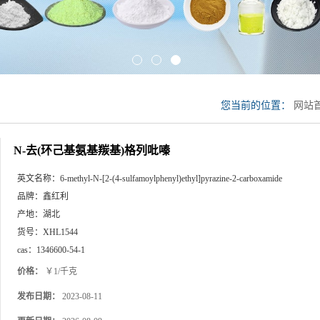
您当前的位置：
网站
嗪
N-去(环己基氨基羰基)格列吡嗪
英文名称：
6-methyl-N-[2-(4-sulfamoylphenyl)ethyl]pyrazine-2-carboxamide
品牌：
鑫红利
产地：
湖北
货号：
XHL1544
cas：
1346600-54-1
价格：
￥1/千克
发布日期：
2023-08-11