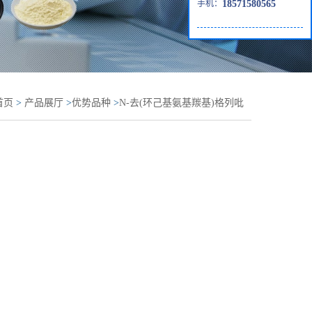
手机：
18571580565
首页
>
产品展厅
>
优势品种
>
N-去(环己基氨基羰基)格列吡