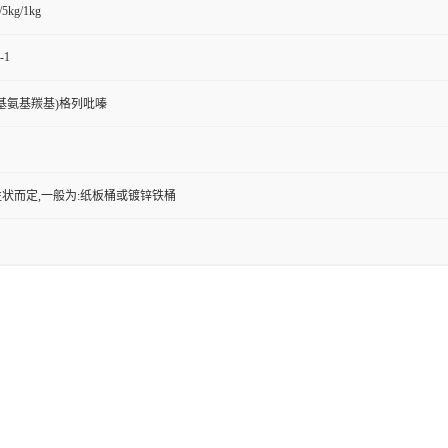
/5kg/1kg
-1
己基氨基羰基)格列吡嗪
状而定,一般为:纸板桶或镀锌铁桶