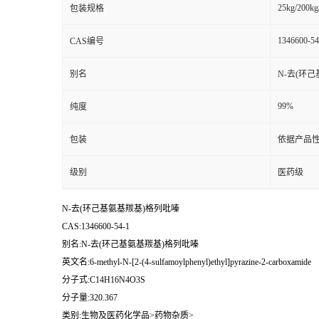
25kg/200kg
包装规格
1346600-54
CAS编号
别名
N-去(环
99%
纯度
包装
依据产品性
级别
医药级
N-去(环己基氨基羰基)格列吡嗪
CAS:1346600-54-1
别名:N-去(环己基氨基羰基)格列吡嗪
英文名:6-methyl-N-[2-(4-sulfamoylphenyl)ethyl]pyrazine-2-carboxamide
分子式:C14H16N4O3S
分子量:320.367
类别:生物及医药化学品>药物杂质>