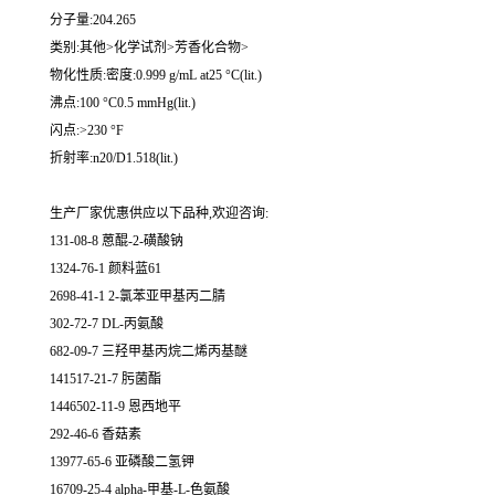
分子量:204.265
类别:其他>化学试剂>芳香化合物>
物化性质:密度:0.999 g/mL at25 °C(lit.)
沸点:100 °C0.5 mmHg(lit.)
闪点:>230 °F
折射率:n20/D1.518(lit.)
生产厂家优惠供应以下品种,欢迎咨询:
131-08-8 蒽醌-2-磺酸钠
1324-76-1 颜料蓝61
2698-41-1 2-氯苯亚甲基丙二腈
302-72-7 DL-丙氨酸
682-09-7 三羟甲基丙烷二烯丙基醚
141517-21-7 肟菌酯
1446502-11-9 恩西地平
292-46-6 香菇素
13977-65-6 亚磷酸二氢钾
16709-25-4 alpha-甲基-L-色氨酸