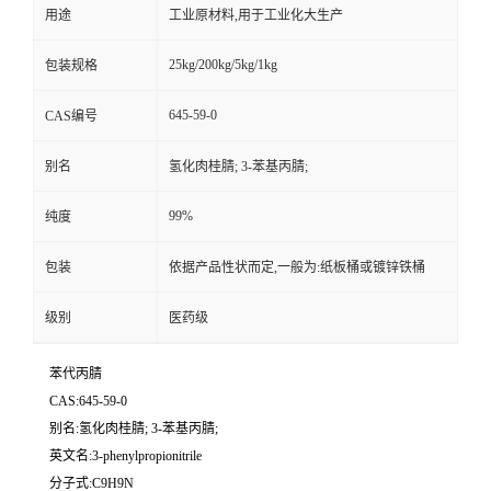
用途
工业原材料,用于工业化大生产
25kg/200kg/5kg/1kg
包装规格
645-59-0
CAS编号
别名
氢化肉桂腈; 3-苯基丙腈;
99%
纯度
包装
依据产品性状而定,一般为:纸板桶或镀锌铁桶
级别
医药级
苯代丙腈
CAS:645-59-0
别名:氢化肉桂腈; 3-苯基丙腈;
英文名:3-phenylpropionitrile
分子式:C9H9N