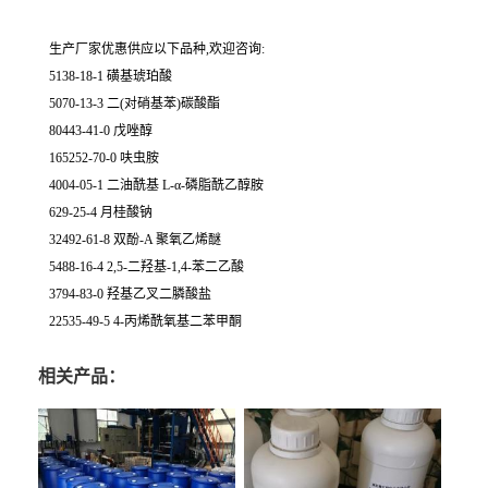
生产厂家优惠供应以下品种,欢迎咨询:
5138-18-1 磺基琥珀酸
5070-13-3 二(对硝基苯)碳酸酯
80443-41-0 戊唑醇
165252-70-0 呋虫胺
4004-05-1 二油酰基 L-α-磷脂酰乙醇胺
629-25-4 月桂酸钠
32492-61-8 双酚-A 聚氧乙烯醚
5488-16-4 2,5-二羟基-1,4-苯二乙酸
3794-83-0 羟基乙叉二膦酸盐
22535-49-5 4-丙烯酰氧基二苯甲酮
相关产品：