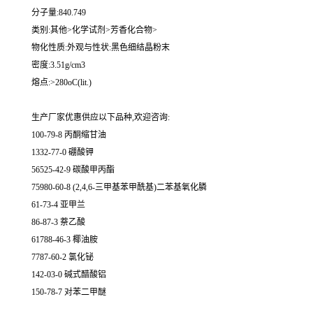
分子量:840.749
类别:其他>化学试剂>芳香化合物>
物化性质:外观与性状:黑色细结晶粉末
密度:3.51g/cm3
熔点:>280oC(lit.)
生产厂家优惠供应以下品种,欢迎咨询:
100-79-8 丙酮缩甘油
1332-77-0 硼酸钾
56525-42-9 碳酸甲丙酯
75980-60-8 (2,4,6-三甲基苯甲酰基)二苯基氧化膦
61-73-4 亚甲兰
86-87-3 萘乙酸
61788-46-3 椰油胺
7787-60-2 氯化铋
142-03-0 碱式醋酸铝
150-78-7 对苯二甲醚