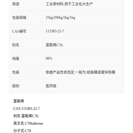
用途
工业原材料,用于工业化大生产
25kg/200kg/5kg/1kg
包装规格
115383-22-7
CAS编号
别名
富勒烯C70;
99%
纯度
包装
依据产品性状而定,一般为:纸板桶或镀锌铁桶
级别
医药级
富勒烯
CAS:115383-22-7
别名:富勒烯C70;
英文名:C70fullerene
分子式:C70