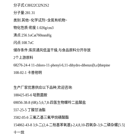
分子式:C8H22Cl2N2S2
分子量:281.31
类别:其他>化学试剂>含氮有机物>
物化性质:密度:1.026g/cm3
沸点:256.1oCat760mmHg
闪点:108.7oC
储存条件:库房通风低温干燥,与食品原料分开存放
2个上游原料
68276-24-4 11-chloro-11-phenyl-6,11-dihydro-dibenzo[b,e]thiepine
108-02-1 卡普他明
生产厂家优惠供应以下品种,欢迎咨询:
188425-85-6 啶酰菌胺
69056-38-8 (6R)-5,6,7,8-四氢生物蝶呤二盐酸盐
557-25-5 丁酸甘油酯
3582-05-6 三氟乙基三氟甲烷磺酸酯
154862-43-8 3,9-二(2,4-二枯基苯氧基)-2,4,8,10-四氧杂-3,9-二磷杂螺[5.5]
十一烷