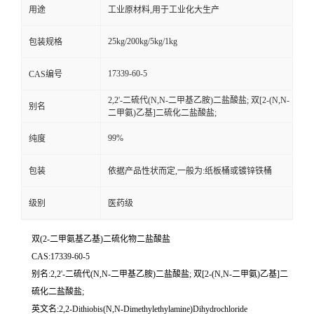
用途
工业原材料,用于工业化大生产
25kg/200kg/5kg/1kg
包装规格
17339-60-5
CAS编号
2,2'-二硫代(N,N-二甲基乙胺)二盐酸盐; 双[2-(N,N-
别名
二甲氨)乙基]二硫化二盐酸盐;
99%
纯度
包装
依据产品性状而定,一般为:纸板桶或镀锌铁桶
级别
医药级
双(2-二甲氨基乙基)二硫化物二盐酸盐
CAS:17339-60-5
别名:2,2'-二硫代(N,N-二甲基乙胺)二盐酸盐; 双[2-(N,N-二甲氨)乙基]二
硫化二盐酸盐;
英文名:2,2-Dithiobis(N,N-Dimethylethylamine)Dihydrochloride