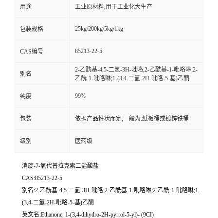
用途
工业原材料,用于工业化大生产
25kg/200kg/5kg/1kg
包装规格
85213-22-5
CAS编号
2-乙酰基-4,5-二氢-3H-吡咯;2-乙酰基-1-吡咯啉;2-
别名
乙酰-1-吡咯啉;1-(3,4-二氢-2H-吡咯-5-基)乙酮
99%
纯度
包装
依据产品性状而定,一般为:纸板桶或镀锌铁桶
级别
医药级
消旋-7-氧代普拉克索二盐酸盐
CAS:85213-22-5
别名:2-乙酰基-4,5-二氢-3H-吡咯;2-乙酰基-1-吡咯啉;2-乙酰-1-吡咯啉;1-
(3,4-二氢-2H-吡咯-5-基)乙酮
英文名:Ethanone, 1-(3,4-dihydro-2H-pyrrol-5-yl)- (9CI)