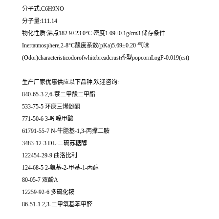
分子式:C6H9NO
分子量:111.14
物化性质:沸点182.9±23.0°C 密度1.09±0.1g/cm3 储存条件
Inertatmosphere,2-8°C酸度系数(pKa)5.69±0.20 气味
(Odor)characteristicodorofwhitebreadcrust香型popcornLogP-0.019(est)
生产厂家优惠供应以下品种,欢迎咨询:
840-65-3 2,6-萘二甲酸二甲酯
533-75-5 环庚三烯酚酮
771-50-6 3-吲哚甲酸
61791-55-7 N-牛脂基-1,3-丙撑二胺
3483-12-3 DL-二硫苏糖醇
122454-29-9 曲洛比利
124-68-5 2-氨基-2-甲基-1-丙醇
80-05-7 双酚A
12259-92-6 多硫化铵
86-51-1 2,3-二甲氧基苯甲醛