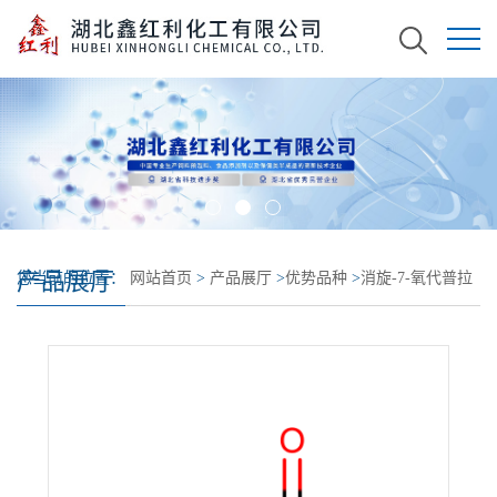
产品展厅
您当前的位置：
网站首页
>
产品展厅
>
优势品种
>
消旋-7-氧代普拉
克索二盐酸盐