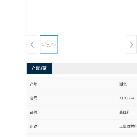
产品详请
产地
湖北
XHL1724
货号
品牌
鑫红利
用途
工业原材料