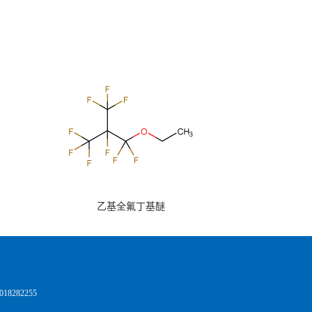
乙基全氟丁基醚
8282255