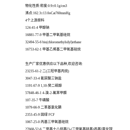
物化性质:密度:0.9±0.1g/cm3
沸点:162.3±13.0oCat760mmHg
4个上游原料
124-41-4 甲醇钠
16881-77-9 甲基二甲氧基硅烷
32494-55-6 bis(chloromethylsilyl)ethane
16753-62-1 甲基乙烯基二甲氧基硅烷
生产厂家优惠供应以下品种,欢迎咨询:
23235-61-2 二(三羟甲基丙烷)
3047-33-4 氰尿酸三钠盐
1191-67-9 1,10-癸二硫醇
57848-46-1 4-溴-2-氟苯甲醛
107-35-7 牛磺酸
1079-66-9 二苯基氯化膦
2353-45-9 固绿 FCF
1067-25-0 丙基三甲氧基硅烷
27668-52-6 二甲基十八烷基[3-(三甲氧基硅基)丙基]氯化铵