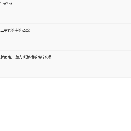
/5kg/1kg
甲基二甲氧基硅基)乙烷;
状而定,一般为:纸板桶或镀锌铁桶