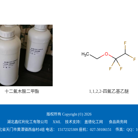
十二氟木酸二甲酯
1,1,2,2-四氟乙基乙醚
版权所有 Copyright (©) 2026
湖北鑫红利化工有限公司
XML
技术支持：
盖德化工网
食品商务网
北省天门市黄潭镇西庙村4组 电话：
15172325309 座机：027-59106151
传真：QQ：101