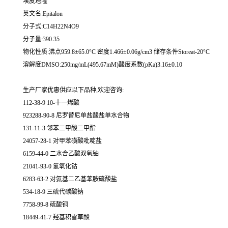
埃皮塔隆
英文名:Epitalon
分子式:C14H22N4O9
分子量:390.35
物化性质:沸点959.8±65.0°C 密度1.466±0.06g/cm3 储存条件Storeat-20°C
溶解度DMSO:250mg/mL(495.67mM)酸度系数(pKa)3.16±0.10
生产厂家优惠供应以下品种,欢迎咨询:
112-38-9 10-十一烯酸
923288-90-8 尼罗替尼单盐酸盐单水合物
131-11-3 邻苯二甲酸二甲酯
24057-28-1 对甲苯磺酸吡啶盐
6159-44-0 二水合乙酸双氧铀
21041-93-0 氢氧化钴
6283-63-2 对氨基二乙基苯胺硫酸盐
534-18-9 三硫代碳酸钠
7758-99-8 硫酸铜
18449-41-7 羟基积雪草酸