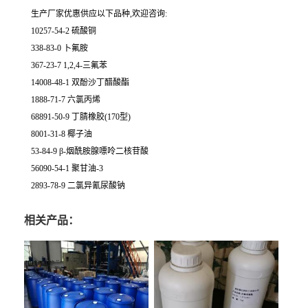
生产厂家优惠供应以下品种,欢迎咨询:
10257-54-2 硫酸铜
338-83-0 卜氟胺
367-23-7 1,2,4-三氟苯
14008-48-1 双酚沙丁醋酸酯
1888-71-7 六氯丙烯
68891-50-9 丁腈橡胶(170型)
8001-31-8 椰子油
53-84-9 β-烟酰胺腺嘌呤二核苷酸
56090-54-1 聚甘油-3
2893-78-9 二氯异氰尿酸钠
相关产品：