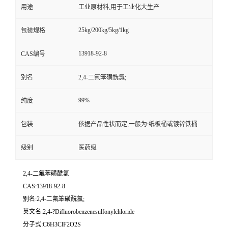
用途
工业原材料,用于工业化大生产
25kg/200kg/5kg/1kg
包装规格
13918-92-8
CAS编号
别名
2,4-二氟笨磺酰氯;
99%
纯度
包装
依据产品性状而定,一般为:纸板桶或镀锌铁桶
级别
医药级
2,4-二氟苯磺酰氯
CAS:13918-92-8
别名:2,4-二氟笨磺酰氯;
英文名:2,4-?Difluorobenzenesulfonylchloride
分子式:C6H3ClF2O2S