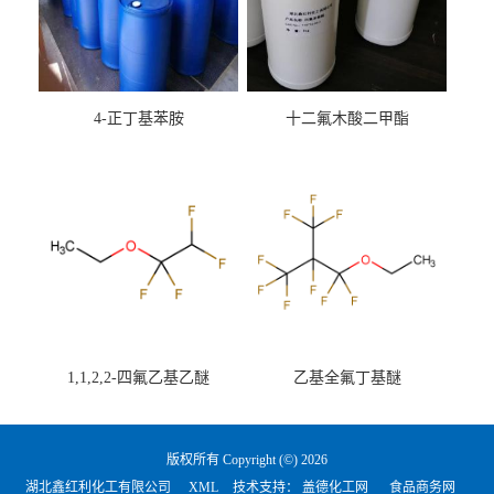
4-正丁基苯胺
十二氟木酸二甲酯
1,1,2,2-四氟乙基乙醚
乙基全氟丁基醚
版权所有 Copyright (©) 2026
湖北鑫红利化工有限公司
XML
技术支持：
盖德化工网
食品商务网