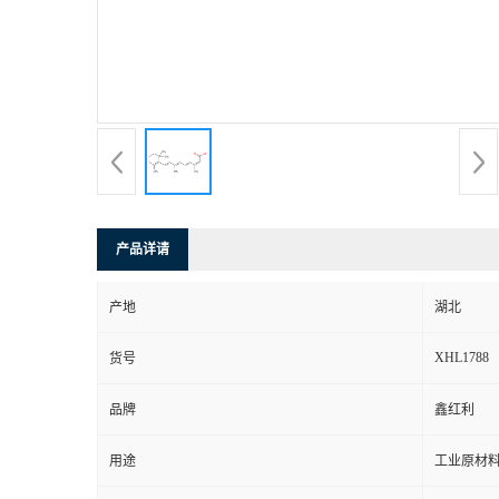
产品详请
产地
湖北
XHL1788
货号
品牌
鑫红利
用途
工业原材料