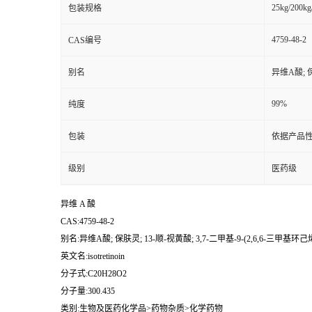
25kg/200kg
包装规格
4759-48-2
CAS编号
别名
异维A酸; 保
99%
纯度
包装
依据产品性
级别
医药级
异维 A 酸
CAS:4759-48-2
别名:异维A酸; 保肤灵; 13-顺-视黄酸; 3,7-二甲基-9-(2,6,6-三甲基环己烯
英文名:isotretinoin
分子式:C20H28O2
分子量:300.435
类别:生物及医药化学品>药物杂质>化学药物