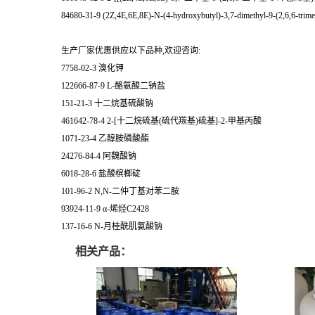
84680-31-9 (2Z,4E,6E,8E)-N-(4-hydroxybutyl)-3,7-dimethyl-9-(2,6,6-trime
生产厂家优惠供应以下品种,欢迎咨询:
7758-02-3 溴化钾
122666-87-9 L-酪氨酸二钠盐
151-21-3 十二烷基硫酸钠
461642-78-4 2-[十二烷硫基(硫代羰基)硫基]-2-甲基丙酸
1071-23-4 乙醇胺磷酸酯
24276-84-4 阿魏酸钠
6018-28-6 盐酸槟榔碇
101-96-2 N,N-二仲丁基对苯二胺
93924-11-9 α-烯烃C2428
137-16-6 N-月桂酰肌氨酸钠
相关产品：