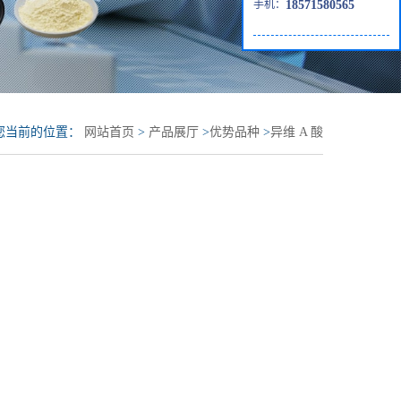
手机：
18571580565
您当前的位置：
网站首页
>
产品展厅
>
优势品种
>
异维 A 酸