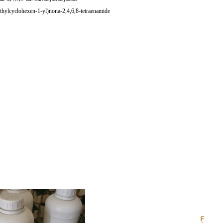
thylcyclohexen-1-yl)nona-2,4,6,8-tetraenamide