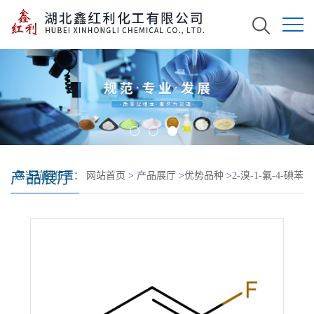
产品展厅
您当前的位置：
网站首页
>
产品展厅
>
优势品种
>
2-溴-1-氟-4-碘苯