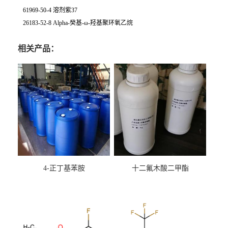
61969-50-4 溶剂紫37
26183-52-8 Alpha-癸基-ω-羟基聚环氧乙烷
相关产品：
4-正丁基苯胺
十二氟木酸二甲酯