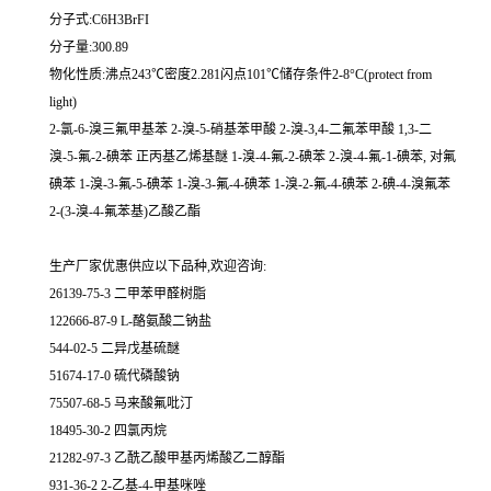
分子式:C6H3BrFI
分子量:300.89
物化性质:沸点243℃密度2.281闪点101℃储存条件2-8°C(protect from
light)
2-氯-6-溴三氟甲基苯 2-溴-5-硝基苯甲酸 2-溴-3,4-二氟苯甲酸 1,3-二
溴-5-氟-2-碘苯 正丙基乙烯基醚 1-溴-4-氟-2-碘苯 2-溴-4-氟-1-碘苯, 对氟
碘苯 1-溴-3-氟-5-碘苯 1-溴-3-氟-4-碘苯 1-溴-2-氟-4-碘苯 2-碘-4-溴氟苯
2-(3-溴-4-氟苯基)乙酸乙酯
生产厂家优惠供应以下品种,欢迎咨询:
26139-75-3 二甲苯甲醛树脂
122666-87-9 L-酪氨酸二钠盐
544-02-5 二异戊基硫醚
51674-17-0 硫代磷酸钠
75507-68-5 马来酸氟吡汀
18495-30-2 四氯丙烷
21282-97-3 乙酰乙酸甲基丙烯酸乙二醇酯
931-36-2 2-乙基-4-甲基咪唑