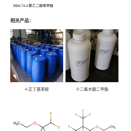
9004-74-4 聚乙二醇单甲醚
相关产品：
4-正丁基苯胺
十二氟木酸二甲酯