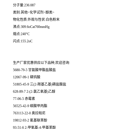
分子量:236.087
类别:其他>化学试剂>醇类>
物化性质:外观与性状:白色粉末
沸点:309.6oCat760mmHg
熔点:240°C
闪点:155.2oC
生产厂家优惠供应以下品种,欢迎咨询:
5680-79-5 甘氨酸甲酯盐酸盐
12067-99-1 磷钨酸
51805-45-9 三(2-羰基乙基)磷盐酸盐
628-89-7 2-(2-氯乙氧基)乙醇
77-06-5 赤霉素
56525-42-9 碳酸甲丙酯
763113-22-0 奥拉帕尼
19812-93-2 氰基联苯酚
93-51-6 2-甲氧基-4-甲基苯酚