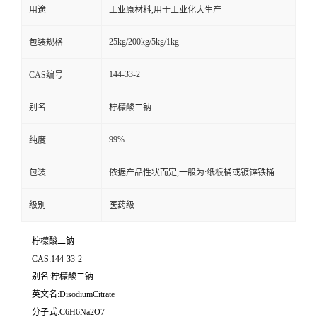
用途
工业原材料,用于工业化大生产
25kg/200kg/5kg/1kg
包装规格
144-33-2
CAS编号
别名
柠檬酸二钠
99%
纯度
包装
依据产品性状而定,一般为:纸板桶或镀锌铁桶
级别
医药级
柠檬酸二钠
CAS:144-33-2
别名:柠檬酸二钠
英文名:DisodiumCitrate
分子式:C6H6Na2O7