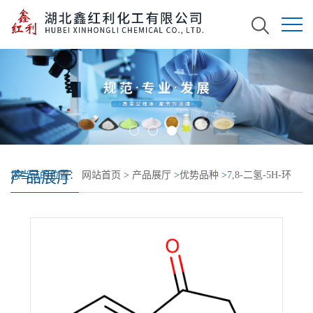
产品展厅
您当前的位置：
网站首页
>
产品展厅
>
优势品种
>
7,8-二氢-5H-环
hepta[b]吡啶-5,9(6H)-二酮