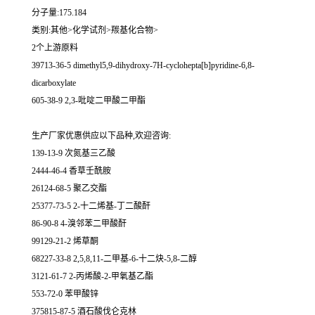
分子量:175.184
类别:其他>化学试剂>羰基化合物>
2个上游原料
39713-36-5 dimethyl5,9-dihydroxy-7H-cyclohepta[b]pyridine-6,8-
dicarboxylate
605-38-9 2,3-吡啶二甲酸二甲酯
生产厂家优惠供应以下品种,欢迎咨询:
139-13-9 次氮基三乙酸
2444-46-4 香草壬酰胺
26124-68-5 聚乙交酯
25377-73-5 2-十二烯基-丁二酸酐
86-90-8 4-溴邻苯二甲酸酐
99129-21-2 烯草酮
68227-33-8 2,5,8,11-二甲基-6-十二炔-5,8-二醇
3121-61-7 2-丙烯酸-2-甲氧基乙酯
553-72-0 苯甲酸锌
375815-87-5 酒石酸伐仑克林