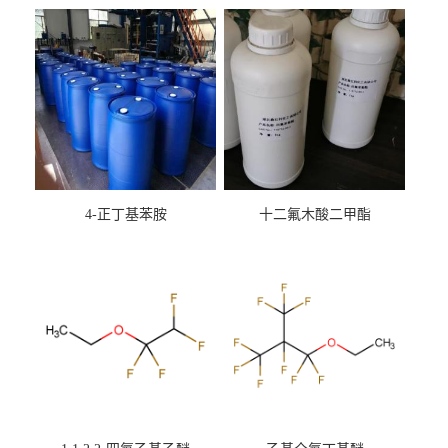
4-正丁基苯胺
十二氟木酸二甲酯