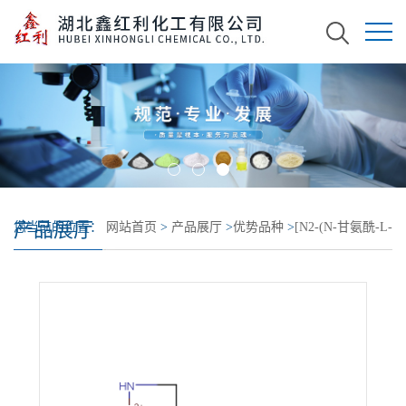
产品展厅
您当前的位置：
网站首页
>
产品展厅
>
优势品种
>
[N2-(N-甘氨酰-L-
组氨酰)-L-赖氨酸]铜