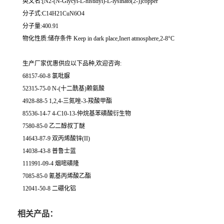
英文名:[N2-(N-Glycyl-L-histidyl)-L-lysinato(2-)]copper
分子式:C14H21CuN6O4
分子量:400.91
物化性质:储存条件 Keep in dark place,Inert atmosphere,2-8°C
生产厂家优惠供应以下品种,欢迎咨询:
68157-60-8 氯吡脲
52315-75-0 N-(十二酰基)赖氨酸
4928-88-5 1,2,4-三氮唑-3-羧酸甲酯
85536-14-7 4-C10-13-仲烷基苯磺酸衍生物
7580-85-0 乙二醇叔丁醚
14643-87-9 双丙烯酸锌(II)
14038-43-8 普鲁士蓝
111991-09-4 烟嘧磺隆
7085-85-0 氰基丙烯酸乙酯
12041-50-8 二硼化铝
相关产品：